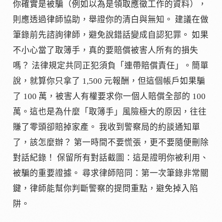
你確實是被騙（例如以為是領取應徵工作的資料），
則應透過律師協助，舉證你的清白與無知。 建議在做
筆錄前先諮詢律師，避免說錯話變成自認犯罪。 如果
不小心當了取簿手，真的要賠償被害人所有的損失
嗎？ 法律規定共同正犯須負「連帶賠償責任」。簡單
說，就算你只拿了 1,500 元報酬，但這個帳戶如果騙
了 100 萬，被害人有權要求你一個人賠償全部的 100
萬。這也是為什麼「取簿手」風險極大的原因，往往
賺了零頭卻賠掉家產。 我收到警察局的約談通知單
了，該怎麼辦？ 第一時間不要慌張，更不要隨便刪除
對話紀錄！ 保留所有對話截圖：這是證明你被利用、
被騙的重要證據。 尋求律師陪同：第一次筆錄非常關
鍵，律師能幫你判斷警察的提問重點，避免掉入陷
阱。