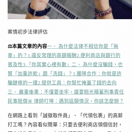
案情初步法律評估
⚖️本篇文章的內容
一、 為什麼法律不相信你是「無
辜」的？
1.違反常理的高額報酬
2.便利商店與銀行的
普及性
3.「你其實心裡有數」
二、 為什麼沒騙錢，也
算「加重詐欺」跟「洗錢」？
1.團隊合作：你就是詐
騙鏈條的一環
2.提供工具：你幫忙掩蓋了錢的去向
三、 嚴重後果：不僅要坐牢，還要賠光積蓄
刑事責任
民事賠償
🚨 律師叮嚀：遇到這類情況，你該怎麼辦？
在網路上看到「誠徵取件員」、「代領包裹」的高薪
打工嗎？內容看似簡單：只要去便利商店領個信封，