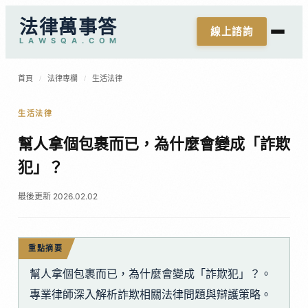
法律萬事答
線上諮詢
L
A
W
S
Q
A
.
C
O
M
首頁
/
法律專欄
/
生活法律
生活法律
幫人拿個包裹而已，為什麼會變成「詐欺
犯」？
最後更新 2026.02.02
重點摘要
幫人拿個包裹而已，為什麼會變成「詐欺犯」？。
專業律師深入解析詐欺相關法律問題與辯護策略。