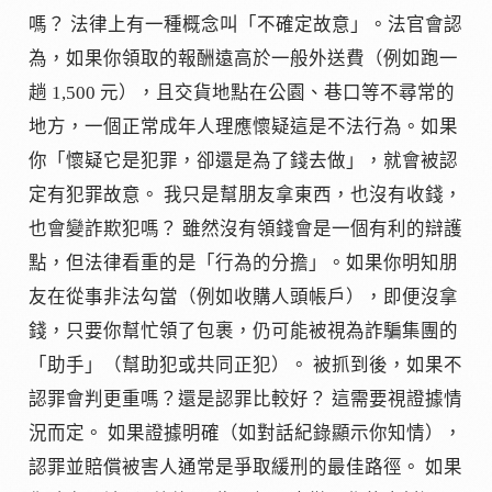
嗎？ 法律上有一種概念叫「不確定故意」。法官會認
為，如果你領取的報酬遠高於一般外送費（例如跑一
趟 1,500 元），且交貨地點在公園、巷口等不尋常的
地方，一個正常成年人理應懷疑這是不法行為。如果
你「懷疑它是犯罪，卻還是為了錢去做」，就會被認
定有犯罪故意。 我只是幫朋友拿東西，也沒有收錢，
也會變詐欺犯嗎？ 雖然沒有領錢會是一個有利的辯護
點，但法律看重的是「行為的分擔」。如果你明知朋
友在從事非法勾當（例如收購人頭帳戶），即便沒拿
錢，只要你幫忙領了包裹，仍可能被視為詐騙集團的
「助手」（幫助犯或共同正犯）。 被抓到後，如果不
認罪會判更重嗎？還是認罪比較好？ 這需要視證據情
況而定。 如果證據明確（如對話紀錄顯示你知情），
認罪並賠償被害人通常是爭取緩刑的最佳路徑。 如果