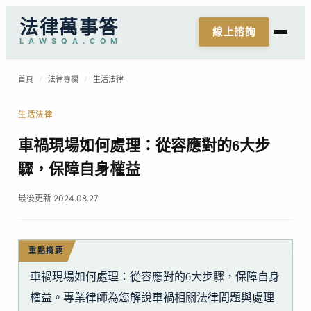
法律萬事答
線上諮詢
L
A
W
S
Q
A
.
C
O
M
首頁
/
法律專欄
/
生活法律
生活法律
車禍現場如何處理：從容應對的6大步
驟，保障自身權益
最後更新 2024.08.27
重點摘要
車禍現場如何處理：從容應對的6大步驟，保障自身
權益。專業律師為您解說車禍相關法律問題與處理