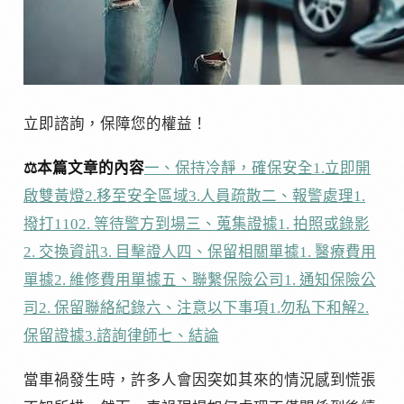
立即諮詢，保障您的權益！
⚖️本篇文章的內容
一、保持冷靜，確保安全
1.立即開
啟雙黃燈
2.移至安全區域
3.人員疏散
二、報警處理
1.
撥打110
2. 等待警方到場
三、蒐集證據
1. 拍照或錄影
2. 交換資訊
3. 目擊證人
四、保留相關單據
1. 醫療費用
單據
2. 維修費用單據
五、聯繫保險公司
1. 通知保險公
司
2. 保留聯絡紀錄
六、注意以下事項
1.勿私下和解
2.
保留證據
3.諮詢律師
七、結論
當車禍發生時，許多人會因突如其來的情況感到慌張