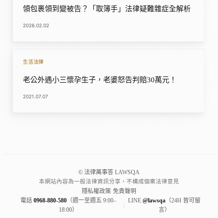
領包裹領到變被告？「取簿手」法律疑難雜症全解析
2026.02.02
生活法律
老公外遇小三懷孕生子，老婆怒告判賠30萬元！
2021.07.07
© 法律萬事答 LAWSQA
本網站內容為一般法律資訊分享，不構成個案法律意見
隱私權政策
·
免責聲明
電話
0968-880-580
（週一至週五 9:00–
LINE
@lawsqa
（24H 皆可留
|
18:00）
言）