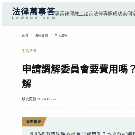
法律萬事答
專業律師
線上諮詢
法律專欄
成功案例
L
A
W
S
Q
A
.
C
O
M
首頁
/
法律專欄
/
生活法律
生活法律
申請調解委員會要費用嗎
解
最後更新 2024.08.22
重點摘要
想知道申請調解委員會要費用嗎？本文詳述鄉