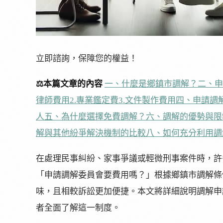
立即諮詢，保障您的權益！
⚖️本篇文章的內容
一、什麼是鄉鎮市調解？
二、申
律師費用
2.專業鑑定費
3.文件製作費用
四、申請調
人
五、為什麼選擇免費調解？
六、調解的優勢與限
解與其他紛爭解決機制的比較
八、如何充分利用調
在處理民事糾紛、家事爭議或輕微刑事案件時，許
「申請調解委員會要費用嗎？」根據鄉鎮市調解條
味，且相較訴訟更加便捷。本文將詳細說明調解申
者全面了解這一制度。