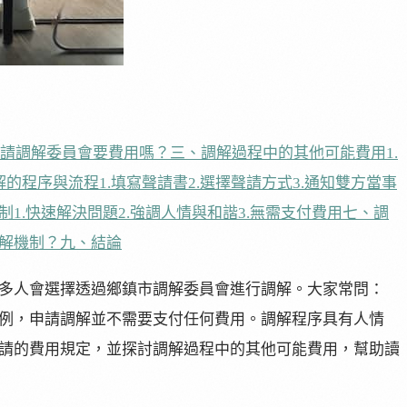
請調解委員會要費用嗎？
三、調解過程中的其他可能費用
1.
解的程序與流程
1.填寫聲請書
2.選擇聲請方式
3.通知雙方當事
制
1.快速解決問題
2.強調人情與和諧
3.無需支付費用
七、調
解機制？
九、結論
多人會選擇透過鄉鎮市調解委員會進行調解。大家常問：
例，申請調解並不需要支付任何費用。調解程序具有人情
請的費用規定，並探討調解過程中的其他可能費用，幫助讀