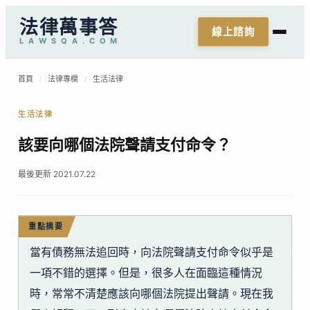
法律萬事答
線上諮詢
L
A
W
S
Q
A
.
C
O
M
首頁
/
法律專欄
/
生活法律
生活法律
該要向哪個法院聲請支付命令？
最後更新 2021.07.22
重點摘要
當有債務無法追回時，向法院聲請支付命令似乎是
一項不錯的選擇。但是，很多人在面臨這種情況
時，常常不清楚應該向哪個法院提出聲請。現在我