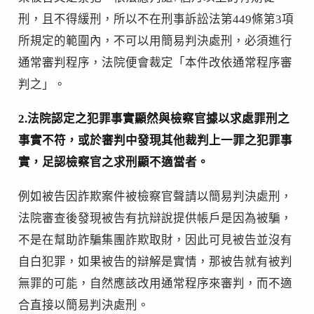
刑，且不得緩刑，所以不在刑事訴訟法第449條第3項
所規定的範圍內，不可以用簡易判決處刑，必須進行
通常審判程序，法院便會裁定「本件改依通常程序審
判之」。
2.法院認定之犯罪事實顯然與檢察官據以求處罪刑之
事實不符，或於審判中發現其他裁判上一罪之犯罪事
實，足認檢察官之求刑顯不適當者。
例如被告因詐欺案件被檢察官聲請以簡易判決處刑，
法院審查後發現被告有抗辯說提供帳戶是因為被騙，
不是在幫助詐騙集團詐欺取財，因此可見被告並沒有
自白犯罪，如果被告的辯解是實情，那被告就有被判
無罪的可能，自然應該改用通常程序來審判，而不適
合直接以簡易判決處刑。