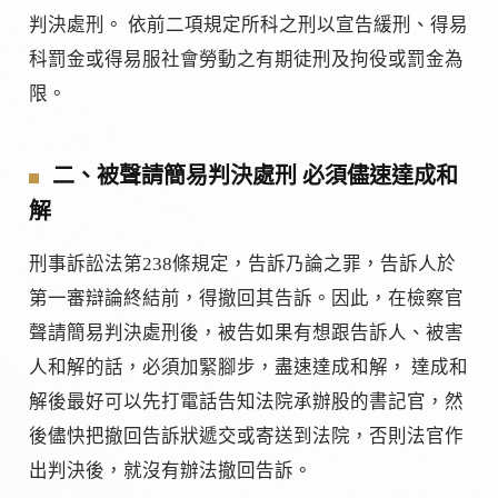
判決處刑。 依前二項規定所科之刑以宣告緩刑、得易
科罰金或得易服社會勞動之有期徒刑及拘役或罰金為
限。
二、被聲請簡易判決處刑 必須儘速達成和
解
刑事訴訟法第238條規定，告訴乃論之罪，告訴人於
第一審辯論終結前，得撤回其告訴。因此，在檢察官
聲請簡易判決處刑後，被告如果有想跟告訴人、被害
人和解的話，必須加緊腳步，盡速達成和解， 達成和
解後最好可以先打電話告知法院承辦股的書記官，然
後儘快把撤回告訴狀遞交或寄送到法院，否則法官作
出判決後，就沒有辦法撤回告訴。