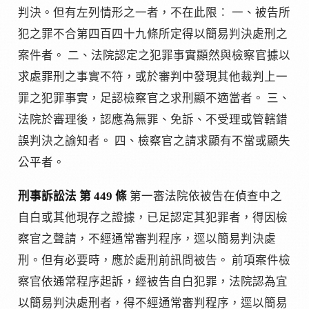
判決。但有左列情形之一者，不在此限︰ 一、被告所
犯之罪不合第四百四十九條所定得以簡易判決處刑之
案件者。 二、法院認定之犯罪事實顯然與檢察官據以
求處罪刑之事實不符，或於審判中發現其他裁判上一
罪之犯罪事實，足認檢察官之求刑顯不適當者。 三、
法院於審理後，認應為無罪、免訴、不受理或管轄錯
誤判決之諭知者。 四、檢察官之請求顯有不當或顯失
公平者。
刑事訴訟法 第 449 條
第一審法院依被告在偵查中之
自白或其他現存之證據，已足認定其犯罪者，得因檢
察官之聲請，不經通常審判程序，逕以簡易判決處
刑。但有必要時，應於處刑前訊問被告。 前項案件檢
察官依通常程序起訴，經被告自白犯罪，法院認為宜
以簡易判決處刑者，得不經通常審判程序，逕以簡易