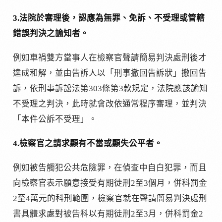
3.法院於審理後，認應為無罪、免訴、不受理或管轄
錯誤判決之諭知者。
例如車禍雙方當事人在檢察官聲請簡易判決處刑後才
達成和解，並由告訴人以「刑事撤回告訴狀」撤回告
訴，依刑事訴訟法第303條第3款規定，法院應該諭知
不受理之判決，此時就會改依通常程序審理，並判決
「本件公訴不受理」。
4.檢察官之請求顯有不當或顯失公平者。
例如被告觸犯公共危險罪，在偵查中自白犯罪，而且
向檢察官表示願意接受有期徒刑2至3個月，併科罰金
2至4萬元的科刑範圍，檢察官就在聲請簡易判決處刑
書具體求處對被告科以有期徒刑2至3月，併科罰金2