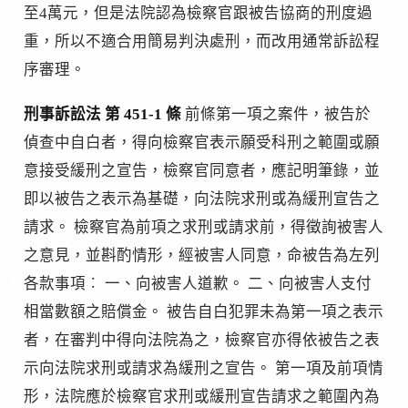
至4萬元，但是法院認為檢察官跟被告協商的刑度過
重，所以不適合用簡易判決處刑，而改用通常訴訟程
序審理。
刑事訴訟法 第 451-1 條
前條第一項之案件，被告於
偵查中自白者，得向檢察官表示願受科刑之範圍或願
意接受緩刑之宣告，檢察官同意者，應記明筆錄，並
即以被告之表示為基礎，向法院求刑或為緩刑宣告之
請求。 檢察官為前項之求刑或請求前，得徵詢被害人
之意見，並斟酌情形，經被害人同意，命被告為左列
各款事項︰ 一、向被害人道歉。 二、向被害人支付
相當數額之賠償金。 被告自白犯罪未為第一項之表示
者，在審判中得向法院為之，檢察官亦得依被告之表
示向法院求刑或請求為緩刑之宣告。 第一項及前項情
形，法院應於檢察官求刑或緩刑宣告請求之範圍內為