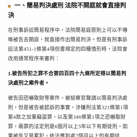
一、簡易判決處刑 法院不開庭就會直接判
決
在刑事訴訟簡易程序中，法院簡易庭原則上可以不傳
喚被告去開庭，就直接作出簡易判決。但是有刑事訴
訟法第451-1條第4項但書規定的四種情形時，法院會
改用通常程序來審判：
1.被告所犯之罪不合第四百四十九條所定得以簡易判
決處刑之案件者。
被告因恐嚇取財等案件，被檢察官聲請以簡易判決處
刑，但是被告被起訴的事實，涉嫌刑法第321條第1項
第4款之加重竊盜罪，以及第346條第1項之恐嚇取財
罪，兩罪的法定刑是6個月以上5年以下有期徒刑，如
果被告又是累犯，依法應判處7個月以上的有期徒