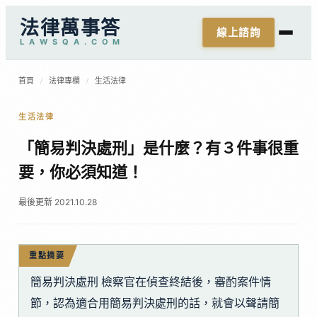
法律萬事答
線上諮詢
L
A
W
S
Q
A
.
C
O
M
首頁
/
法律專欄
/
生活法律
生活法律
「簡易判決處刑」是什麼？有３件事很重
要，你必須知道！
最後更新 2021.10.28
重點摘要
簡易判決處刑 檢察官在偵查終結後，審酌案件情
節，認為適合用簡易判決處刑的話，就會以聲請簡