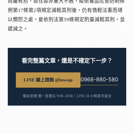
尚屬有別，惡性容非重大不赦，縱依毒品危害防制條
例第17條第2項規定減輕其刑後，仍有情輕法重而堪
以憫恕之處，爰依刑法第59條規定酌量減輕其刑，並
遞減之。
看完整篇文章，還是不確定下一步？
0968-880-580
LINE 線上諮詢 @lawsqa
電話受理 週一至週五 9:00–18:00｜LINE 24 小時皆可留言