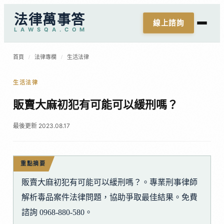
法律萬事答
線上諮詢
L
A
W
S
Q
A
.
C
O
M
首頁
/
法律專欄
/
生活法律
生活法律
販賣大麻初犯有可能可以緩刑嗎？
最後更新 2023.08.17
重點摘要
販賣大麻初犯有可能可以緩刑嗎？。專業刑事律師
解析毒品案件法律問題，協助爭取最佳結果。免費
諮詢 0968-880-580。