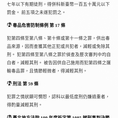
七年以下有期徒刑，得併科新臺幣一百五十萬元以下
罰金。 前五項之未遂犯罰之。
𓍝 毒品危害防制條例 第 17 條
犯第四條至第八條、第十條或第十一條之罪，供出毒
品來源，因而查獲其他正犯或共犯者，減輕或免除其
刑。 犯第四條至第八條之罪於偵查及歷次審判中均自
白者，減輕其刑。 被告因供自己施用而犯第四條之運
輸毒品罪，且情節輕微者，得減輕其刑。
𓍝 刑法 第 59 條
犯罪之情狀顯可憫恕，認科以最低度刑仍嫌過重者，
得酌量減輕其刑。
𓍝 臺北地方法院 109 年度訴字第 1085 號刑事判決節