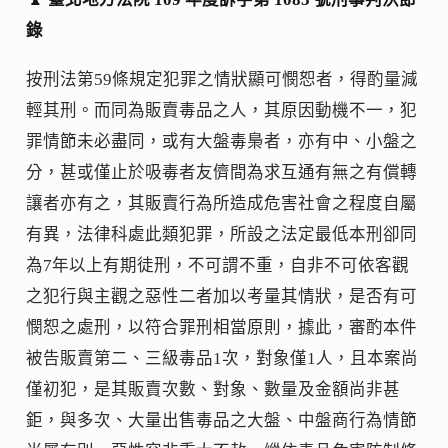
錄
按刑法第59條規定犯罪之情狀顯可憫恕者，得酌量減
輕其刑。而同為販賣毒品之人，其原因動機不一，犯
罪情節未必盡同，或有大盤毒梟者，亦有中、小盤之
分，甚或僅止於吸毒者友儕間為求互通有無之有償轉
讓者亦有之，其販賣行為所造成危害社會之程度自屬
有異，法律科處此類犯罪，所設之法定最低本刑卻同
為7年以上有期徒刑，不可謂不重，自非不可依客觀
之犯行與主觀之惡性二者加以考量其情狀，是否有可
憫恕之處刑，以符合罪刑相當原則，據此，審酌本件
被告販賣第二、三級毒品1次，對象僅1人，且本案尚
僅初犯，是其販賣次數、對象、數量及金額尚非甚
鉅，與多次、大量出售毒品之大盤、中盤商行為情節