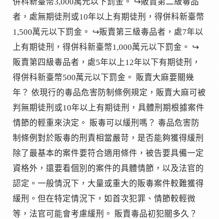
併科新臺幣3,000萬元以下罰金。 ↪販賣第二級毒品
者，處無期徒刑或10年以上有期徒刑，得併科新臺幣
1,500萬元以下罰金。 ↪販賣第三級毒品者，處7年以
上有期徒刑，得併科新臺幣1,000萬元以下罰金。 ↪
販賣第四級毒品者，處5年以上12年以下有期徒刑，
得併科新臺幣500萬元以下罰金。 販賣大麻要關幾
年？ 依現行的毒品危害防制條例規定，販賣大麻可被
判無期徒刑或10年以上有期徒刑，具體刑期根據案件
情節的輕重來決定。 販毒可以緩刑嗎？ 毒品危害防
制條例對於販毒的刑責相當嚴苛，是否能夠獲得緩刑
除了最基本的案件要符合適用條件，被告要具備一定
資格外，還要看個別的案件的具體情節，以及法官的
認定。一般情況下，大量或重大的販毒案件較難獲得
緩刑。但在特定情況下，如首次犯罪、情節較輕微
等，法官可能會考慮緩刑。 販賣毒品初犯關多久？