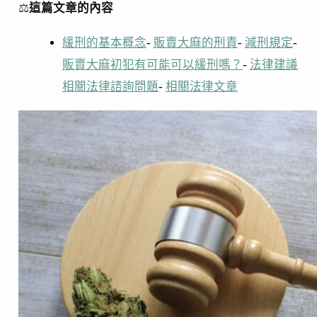
⚖️
這篇文章的內容
緩刑的基本概念
-
販賣大麻的刑責
-
減刑規定
-
販賣大麻初犯有可能可以緩刑嗎？
-
法律建議
相關法律諮詢問題
-
相關法律文章