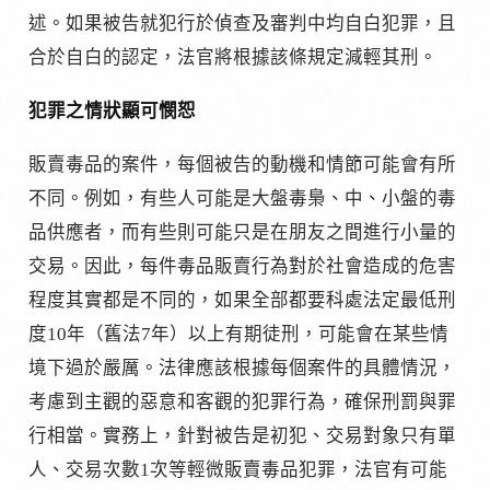
述。如果被告就犯行於偵查及審判中均自白犯罪，且
合於自白的認定，法官將根據該條規定減輕其刑。
犯罪之情狀顯可憫恕
販賣毒品的案件，每個被告的動機和情節可能會有所
不同。例如，有些人可能是大盤毒梟、中、小盤的毒
品供應者，而有些則可能只是在朋友之間進行小量的
交易。因此，每件毒品販賣行為對於社會造成的危害
程度其實都是不同的，如果全部都要科處法定最低刑
度10年（舊法7年）以上有期徒刑，可能會在某些情
境下過於嚴厲。法律應該根據每個案件的具體情況，
考慮到主觀的惡意和客觀的犯罪行為，確保刑罰與罪
行相當。實務上，針對被告是初犯、交易對象只有單
人、交易次數1次等輕微販賣毒品犯罪，法官有可能