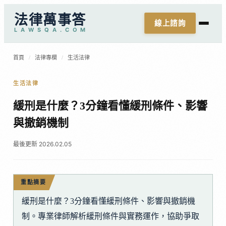
法律萬事答
線上諮詢
L
A
W
S
Q
A
.
C
O
M
首頁
/
法律專欄
/
生活法律
生活法律
緩刑是什麼？3分鐘看懂緩刑條件、影響
與撤銷機制
最後更新 2026.02.05
重點摘要
緩刑是什麼？3分鐘看懂緩刑條件、影響與撤銷機
制。專業律師解析緩刑條件與實務運作，協助爭取