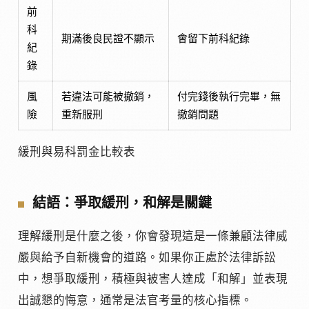
前
科
期滿後良民證不顯示
會留下前科紀錄
紀
錄
風
若違法可能被撤銷，
付完錢後執行完畢，無
險
重新服刑
撤銷問題
緩刑與易科罰金比較表
結語：爭取緩刑，和解是關鍵
理解緩刑是什麼之後，你會發現這是一條兼顧法律威
嚴與給予自新機會的道路。如果你正處於法律訴訟
中，想爭取緩刑，積極與被害人達成「和解」並表現
出誠懇的悔意，通常是法官考量的核心指標。