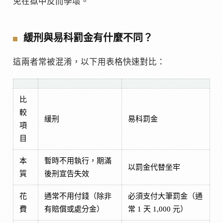
免在獄中反而學壞。
緩刑與易科罰金有什麼不同？
這兩者常被混淆，以下用表格快速對比：
比
較
緩刑
易科罰金
項
目
本
暫時不用執行，期滿
以罰金代替坐牢
質
後刑宣告失效
花
通常不用付錢（除非
必須支付大筆罰金（通
費
有賠償或處分金）
常 1 天 1,000 元）