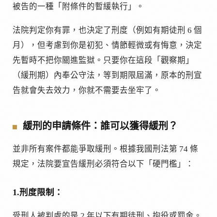
被告的一種「附條件的暫緩執行」。
法院判定你有罪，也決定了刑度（例如有期徒刑 6 個
月），但考慮到你是初犯、情節輕微或有悔意，決定
先暫時不把你關進監獄。只要你在這段「觀察期」
（緩刑期）內奉公守法，等到期限屆滿，原本的刑宣
告就會失去效力，你就不需要去坐牢了。
緩刑的申請條件：誰可以獲得緩刑？
並非所有案件都能爭取緩刑。根據我國刑法第 74 條
規定，法院要宣告緩刑必須符合以下「硬門檻」：
1.刑度限制：
受刑人被判處的是 2 年以下有期徒刑、拘役或罰金。