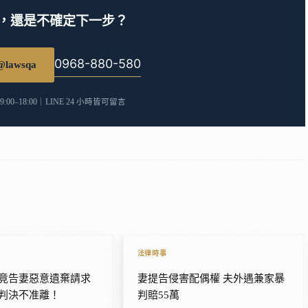
，還是不確定下一步？
0968-880-580
lawsqa
00–18:00｜LINE 24 小時皆可留言
法律時事
竟告妻惡意遺棄請求
妻提告侵害配偶權 夫外遇兼家暴
判決不准離！
判賠55萬