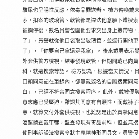
驗尿也呈陽性反應，依毒品罪送辦。 檢方傳喚戴
索，扣案的玻璃管、軟管都是違法他意願下遭搜索
被攔停後，數名員警包圍他要求交出身上攜帶物，
了」，員警就從他口袋取出玻璃管，並逕行開他車
了」，「你要自己拿還是我拿」。 後來戴男表示
外套供警方檢視，結果發現軟管，但期間戴已向員
科，就遭搜索等語。 檢方認為，根據當天情況，
口頭同意記在筆錄內，卻無戴簽名的自願搜索同意
白」，已經不符合同意搜索程序。 此外，戴被優
意志應已受壓迫，難認其同意有自願性，而戴褲子
意，就算交付外套供檢視，也難認是出於真摯同意
酒駕攔查戴車輛，盤查發現有毒品前科，但並無搜
使刑事訴訟法搜索令狀主義精神形同具文，員警侵