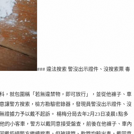
### 違法搜索 警沒出示證件、沒搜索票 毒
科，就包圍稱「若無違禁物，即可放行」，並從他褲子、車
意讓警方搜索，檢方勘驗密錄器，發現員警沒出示證件、沒
證據力予以戴不起訴。 楊梅分局去年2月23日凌晨1點多
查他的小客車，警方以戴同意接受盤查，前後在他褲子、車內
因戴拒絕警方繼續搜車，但玻璃管、軟管均驗出毒，戴同意