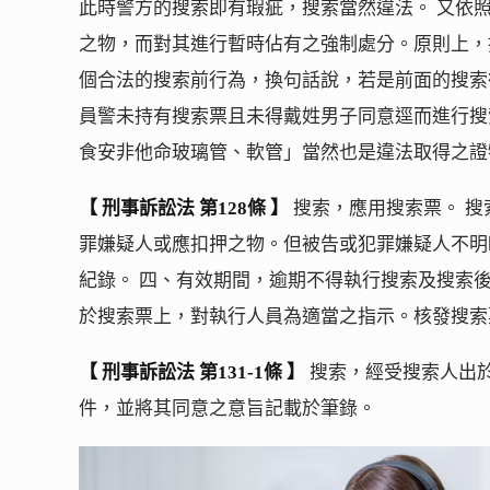
此時警方的搜索即有瑕疵，搜索當然違法。 又依
之物，而對其進行暫時佔有之強制處分。原則上，
個合法的搜索前行為，換句話說，若是前面的搜索
員警未持有搜索票且未得戴姓男子同意逕而進行搜
食安非他命玻璃管、軟管」當然也是違法取得之證
【 刑事訴訟法 第128條 】
搜索，應用搜索票。 搜
罪嫌疑人或應扣押之物。但被告或犯罪嫌疑人不明
紀錄。 四、有效期間，逾期不得執行搜索及搜索
於搜索票上，對執行人員為適當之指示。核發搜索
【 刑事訴訟法 第131-1條 】
搜索，經受搜索人出
件，並將其同意之意旨記載於筆錄。