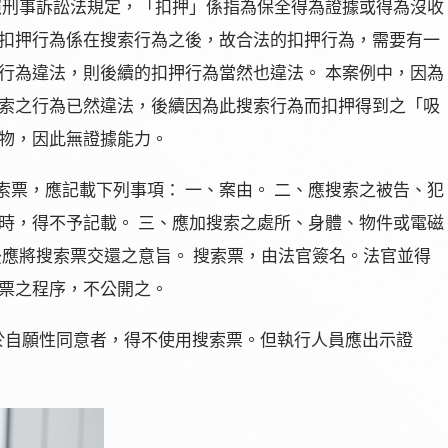
照刑事訴訟法規定，「扣押」係指為保全得為證據或得為沒收
扣押行為係在搜索行為之後，故合法的扣押行為，需要有一
行為違法，則後續的扣押行為當然也違法。 本案例中，因為
索之行為已然違法，後續因為此搜索行為而扣押得到之「吸
物，因此無證據能力。
索票，應記載下列事項： 一、案由。 二、應搜索之被告、犯
時，得不予記載。 三、應加搜索之處所、身體、物件或電磁
後應將搜索票交還之意旨。 搜索票，由法官簽名。法官並得
票之程序，不公開之。
於自願性同意者，得不使用搜索票。但執行人員應出示證