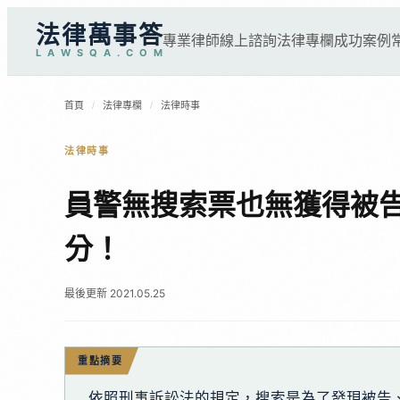
法律萬事答
專業律師
線上諮詢
法律專欄
成功案例
L
A
W
S
Q
A
.
C
O
M
首頁
/
法律專欄
/
法律時事
法律時事
員警無搜索票也無獲得被
分！
最後更新 2021.05.25
重點摘要
依照刑事訴訟法的規定，搜索是為了發現被告