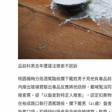
品前科男去年遭違法搜索不起訴
桃園楊梅分局酒駕臨檢攔下戴姓男子見他有毒品前
內搜出玻璃管驗出毒品反應將他送辦，戴喊冤沒同
搜索票，卻「以盤查對特定人搜索」，認定扣案物無
在裕成路口執行酒駕路檢，攔下戴男（41歲）盤
外套口袋，扣得疑似吸食安非他命玻璃管、軟管，