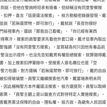
未到庭，但他在警詢時坦承有吸毒，但辯稱沒有同意警察搜
、扣押，直言「這是違法搜索」。 檢方勘驗密錄器發現，戴
並說「若無違禁物，即可放行」，戴就說「長官你摸好
門檢視車內，還說「那我自己看喔」、「你已經有東西
覺得寒冷，搜索的員警要求先看他外套口袋，戴才從車內取出
警強調「沒有同意警方搜索」，並質疑為何只因他有毒品前
員警沒出示證件，也沒先告知戴男有權拒絕搜索，就算徵得戴
書，加上搜索扣押筆錄中，受搜索人簽名欄位也是「空
勢警力包圍，對方還稱「若無違禁物，即可放行」，戴的自由
被扣得玻璃管，員警又繼續搜索他汽車，戴當場表明未同
，因此楊梅警方本件屬違法搜索。 檢方還提到，員警以取締
索票，「員警主觀上是以盤查方式對待特定人實施搜索」，
害戴男憲法保障的自由、隱私權。 檢方說，為避免人民因違