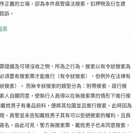
序正義的立場，認為本件員警違法搜索，扣押物及衍生逮
起訴。
報導
罪證據及可得沒收之物，所為之行為。搜索以有令狀搜索為
必須要有搜索票才能進行（有令狀搜索），但例外在法律有
狀搜索）。 而無令狀搜索的類型分為：附帶搜索、逕行搜
索人自願同意，使執行人員得以在無搜索票的情形下進行搜
因戴姓男子有毒品前科，便將其包圍並且進行搜索，此時因為
現，員警並未告知戴姓男子其有可以拒絕搜索的權利，且員
簽名，由此可見，警方無搜索票、戴姓男子也未同意搜索，