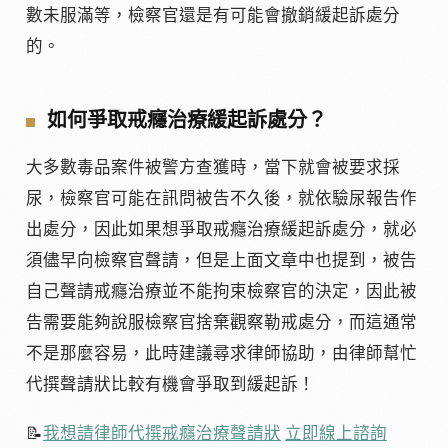
數未服滿等，檢察官還是有可能會撤銷緩起訴處分
的。
如何爭取戒癮治療緩起訴處分？
大多數毒品案件被警方查獲時，當下就會被要求採
尿，檢察官可能在訊問被告不久後，就依驗尿報告作
出處分，因此如果想爭取戒癮治療緩起訴處分，就必
須儘早向檢察官聲請，但是上面文章中也提到，被告
自己聲請戒癮治療並不能拘束檢察官的決定，因此被
告需要能夠說服檢察官捨棄觀察勒戒處分，而這通常
不是那麼容易，此時建議尋求律師協助，由律師幫忙
代撰聲請狀比較有機會爭取到緩起訴！
📝
我想請律師代撰戒癮治療聲請狀
立即線上諮詢