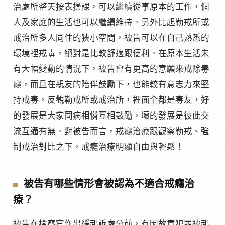
治處所整天按表操課，可以繼續從事原本的工作，個
人及家庭的生活也可以繼續維持。另外比起勒戒所或
戒治所多人同住的狹小空間，被告可以在自己熟悉的
環境裡戒毒，絕對是比較舒適跟便利。在原本生活未
有大幅變動的情況下，被告會有更高的意願來戒除毒
癮，而且在親友的陪伴鼓勵下，也能較有意志力來堅
持戒毒，反觀勒戒所或戒治所，裡面全都是毒友，好
的發展是大家同病相憐互相鼓勵，壞的發展是彼此交
流互通有無。對被告而言，戒癮治療跟觀察勒戒、強
制戒治對比之下，戒癮治療明顯自由與輕鬆！
被告有哪些情形會被認為不適合戒癮治
療？
被告在檢察官作出緩起訴處分前，有因故意犯罪被起