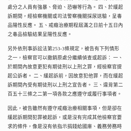
處分之人員有強暴、脅迫、恐嚇等行為。 四、於緩起
訴期間，經檢察機關或司法警察機關採尿送驗，呈毒
品陽性反應。 五、戒癮治療期程屆滿之日前十五日內
之毒品檢驗結果呈陽性反應。
另外依刑事訴訟法第253-3條規定，被告有下列情形
之一，檢察官可以撤銷原處分繼續偵查或起訴： 一、
於期間內故意更犯有期徒刑以上刑之罪，經檢察官提
起公訴者。 二、緩起訴前，因故意犯他罪，而在緩起
訴期間內受有期徒刑以上刑之宣告者。 三、違背第二
百五十三條之二第一項各款之應遵守或履行事項者。
因此，被告雖然有遵守戒癮治療相關事項，但是卻在
緩起訴期間犯罪被起訴，或是沒有完成其他檢察官要
求的條件，像是沒有依指示捐錢給國庫、義務勞務時