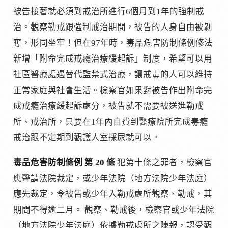
被告接著就必須到戒治所進行6個月到1年的強制戒
治。觀察勒戒跟強制戒治期間，被告的人身自由被剝
奪，形同坐牢！但在97年時，毒品危害防制條例修法
新增「附命完成戒癮治療緩起訴」制度，希望可以用
社區醫療處遇替代監禁式治療，讓戒毒的人可以維持
正常家庭與社會生活。檢察官如果對被告作出附命完
成戒癮治療緩起訴處分，被告就不需要被送進勒戒
所、戒治所，只要在1年內自費到醫療院所完成毒癮
戒治跟不定期到觀護人室採尿就可以。
毒品危害防制條例 第 20 條
犯第十條之罪者，檢察官
應聲請法院裁定，或少年法院（地方法院少年法庭）
應先裁定，令被告或少年入勒戒處所觀察、勒戒，其
期間不得逾二月。 觀察、勒戒後，檢察官或少年法院
（地方法院少年法庭）依據勒戒處所之陳報，認受觀