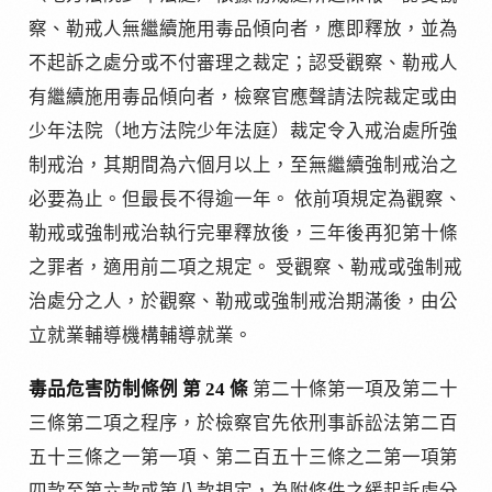
察、勒戒人無繼續施用毒品傾向者，應即釋放，並為
不起訴之處分或不付審理之裁定；認受觀察、勒戒人
有繼續施用毒品傾向者，檢察官應聲請法院裁定或由
少年法院（地方法院少年法庭）裁定令入戒治處所強
制戒治，其期間為六個月以上，至無繼續強制戒治之
必要為止。但最長不得逾一年。 依前項規定為觀察、
勒戒或強制戒治執行完畢釋放後，三年後再犯第十條
之罪者，適用前二項之規定。 受觀察、勒戒或強制戒
治處分之人，於觀察、勒戒或強制戒治期滿後，由公
立就業輔導機構輔導就業。
毒品危害防制條例 第 24 條
第二十條第一項及第二十
三條第二項之程序，於檢察官先依刑事訴訟法第二百
五十三條之一第一項、第二百五十三條之二第一項第
四款至第六款或第八款規定，為附條件之緩起訴處分