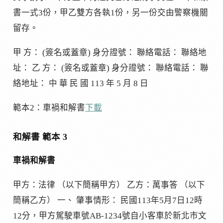
書一式3份，甲乙雙方各執1份，另一份交由警察機關
留存。
甲 方： (簽名或蓋章) 身分證號： 聯絡電話： 聯絡地
址： 乙 方： (簽名或蓋章) 身分證號： 聯絡電話： 聯
絡地址： 中 華 民 國 113 年 5 月 8 日
範本2：車禍和解書
下載
和解書 範本 3
車禍和解書
甲方：法律 （以下簡稱甲方） 乙方：萬事答 （以下
簡稱乙方） 一、 肇事情形： 民國113年5月7日12時
12分，甲方駕駛車號AB-1234號自小客車於新北市文