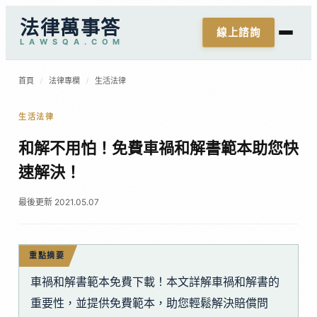
法律萬事答
線上諮詢
L
A
W
S
Q
A
.
C
O
M
首頁
/
法律專欄
/
生活法律
生活法律
和解不用怕！免費車禍和解書範本助您快
速解決！
最後更新 2021.05.07
重點摘要
車禍和解書範本免費下載！本文詳解車禍和解書的
重要性，並提供免費範本，助您輕鬆解決賠償問