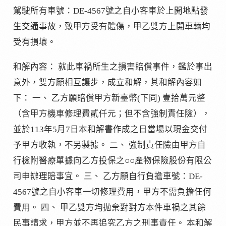
駕駛所有車號：DE-4567號之自小客車於上開地點發
生交通事故，致甲方受有體傷，甲乙雙方上開車輛均
受有損壞。
和解內容： 就此車禍所生之損害賠償事件，鑑於事出
意外，雙方願相互讓步，成立和解，其和解內容如
下： 一、 乙方願賠償甲方新臺幣(下同) 壹拾萬元整
（含甲方機車修理費貳仟元；但不含強制責任險），
並於113年5月7日本和解書作成之日當場以現金交付
予甲方收執，不另製據。 二、 強制責任險由甲方自
行檢附醫療單據向乙方投保之○○產物保險股份有限公
司申辦理賠事宜。 三、 乙方願自行負擔車號：DE-
4567號之自小客車一切修理費用，甲方不需負擔任何
費用。 四、 甲乙雙方均拋棄對對方本件車禍之其餘
民事請求，甲方並不再追究乙方之刑事責任。 本和解