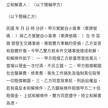
立和解書人： （以下簡稱甲方）
（以下簡稱乙方）
民國 年 月 日 時 分許，甲方駕駛自小客車（車牌號
碼： ）與乙方駕駛自小客車（車牌號碼： ）在 市 區
路 號發生交通事故，導致雙方車輛均受損，乙方並受
有肢體外傷。今甲乙雙方就本件交通事故達成和解，
和解條件如下： 一、甲方賠償乙方新臺幣壹拾萬元，
當場以現金一次付清，不另立據。 二、甲方賠償範圍
包含醫藥費、修車費、喪失工作損失及強制責任險等
一切賠償範圍。 三、乙方同意放棄民、刑訴訟權益，
若有違反本和解條件，乙方願無條件賠償甲方二十倍
賠償金。 上述和解條件，雙方同意遵守，特立和解書
為憑。