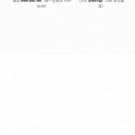
電話
0968-880-580
（週一至週五 9:00–
LINE
@lawsqa
（24H 皆可留
|
18:00）
言）