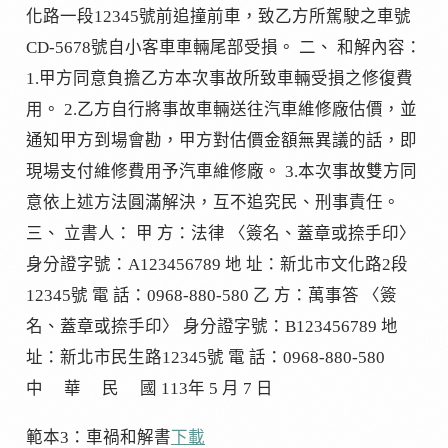
化路一段12345號前追撞前車，致乙方所駕駛之車號
CD-5678號自小客車車輛尾部受損。 二、 和解內容：
1.甲方同意負擔乙方本次事故所致車輛受損之修復費
用。 2.乙方自行將事故車輛送往汽車維修廠估價，並
通知甲方到場會勘，甲方對估價金額無異議的話，即
現場支付維修費用予汽車維修廠。 3.本次事故雙方同
意依上述方法圓滿解決，互不追究民、刑事責任。
三、 立書人： 甲 方：法律 〈簽名、蓋章或捺手印〉
身分證字號：A123456789 地 址：新北市文化路2段
12345號 電 話：0968-880-580 乙 方：萬事答 〈簽
名、蓋章或捺手印〉 身分證字號：B123456789 地
址：新北市民生路12345號 電 話：0968-880-580
中 華 民 國 113年 5 月 7 日
範本3：車禍和解書
下載