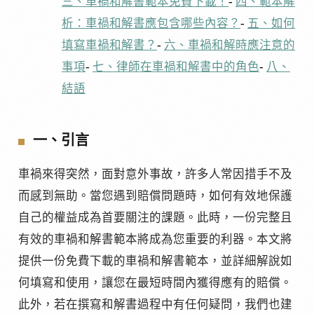
三、車禍和解書範本免費下載！
-
四、範本解
析：車禍和解書應包含哪些內容？
-
五、如何
填寫車禍和解書？
-
六、車禍和解時應注意的
事項
-
七、律師在車禍和解書中的角色
-
八、
結語
一、引言
車禍來得突然，面對意外事故，許多人常因措手不及
而感到無助。當您遇到賠償問題時，如何有效地保護
自己的權益成為首要關注的課題。此時，一份完整且
有效的車禍和解書範本將成為您重要的利器。本文將
提供一份免費下載的車禍和解書範本，並詳細解說如
何填寫和使用，讓您在最短時間內獲得應有的賠償。
此外，若在撰寫和解書過程中有任何疑問，我們也建