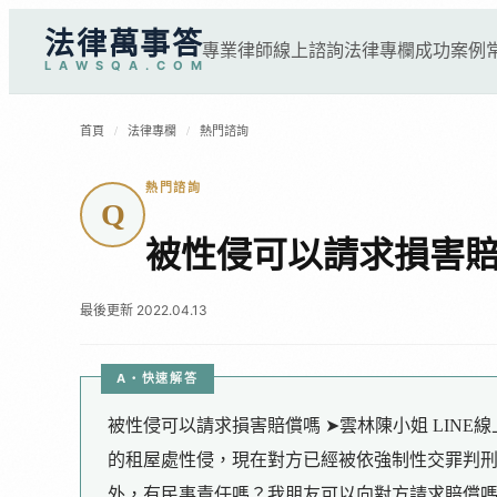
法律萬事答
專業律師
線上諮詢
法律專欄
成功案例
L
A
W
S
Q
A
.
C
O
M
首頁
/
法律專欄
/
熱門諮詢
熱門諮詢
Q
被性侵可以請求損害
最後更新 2022.04.13
A・快速解答
被性侵可以請求損害賠償嗎 ➤雲林陳小姐 LIN
的租屋處性侵，現在對方已經被依強制性交罪判
外，有民事責任嗎？我朋友可以向對方請求賠償