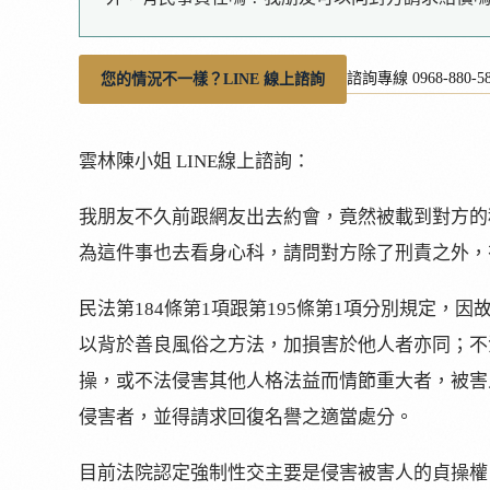
諮詢專線 0968-880-5
您的情況不一樣？LINE 線上諮詢
雲林陳小姐 LINE線上諮詢：
我朋友不久前跟網友出去約會，竟然被載到對方的
為這件事也去看身心科，請問對方除了刑責之外，
民法第184條第1項跟第195條第1項分別規定
以背於善良風俗之方法，加損害於他人者亦同；不
操，或不法侵害其他人格法益而情節重大者，被害
侵害者，並得請求回復名譽之適當處分。
目前法院認定強制性交主要是侵害被害人的貞操權