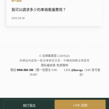
熱門諮詢
我可以請求多少的車禍看護費用？
2022.04.28
© 法律萬事答 LAWSQA
本網站內容為一般法律資訊分享，不構成個案法律意見
隱私權政策
·
免責聲明
電話
0968-880-580
（週一至週五 9:00–
LINE
@lawsqa
（24H 皆可留
|
18:00）
言）
LINE 諮詢
撥打電話