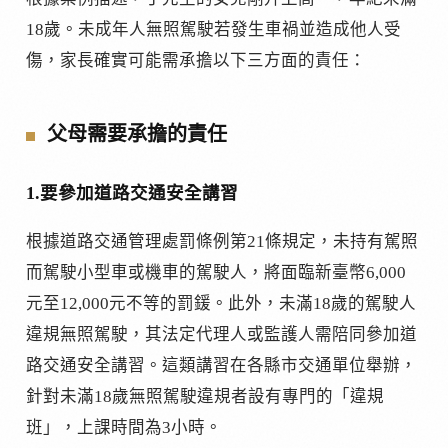
18歲。未成年人無照駕駛若發生車禍並造成他人受
傷，家長確實可能需承擔以下三方面的責任：
父母需要承擔的責任
1.要參加道路交通安全講習
根據道路交通管理處罰條例第21條規定，未持有駕照
而駕駛小型車或機車的駕駛人，將面臨新臺幣6,000
元至12,000元不等的罰鍰。此外，未滿18歲的駕駛人
違規無照駕駛，其法定代理人或監護人需陪同參加道
路交通安全講習。這類講習在各縣市交通單位舉辦，
針對未滿18歲無照駕駛違規者設有專門的「違規
班」，上課時間為3小時。