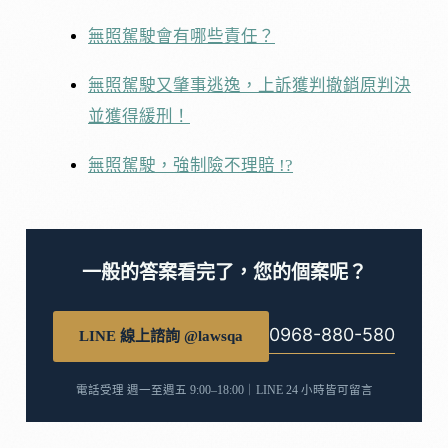
無照駕駛會有哪些責任？
無照駕駛又肇事逃逸，上訴獲判撤銷原判決
並獲得緩刑！
無照駕駛，強制險不理賠 !?
一般的答案看完了，您的個案呢？
0968-880-580
LINE 線上諮詢 @lawsqa
電話受理 週一至週五 9:00–18:00｜LINE 24 小時皆可留言