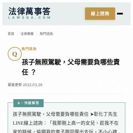
法律萬事答
線上諮詢
L
A
W
S
Q
A
.
C
O
M
首頁
/
法律專欄
/
熱門諮詢
熱門諮詢
Q
孩子無照駕駛，父母需要負哪些責
任 ？
最後更新 2022.03.29
A・快速解答
孩子無照駕駛，父母需要負哪些責任 ➤彰化丁先生
LINE線上諮詢：「我那剛上高一的女兒，趁我不在
家的時候，偷開我的車子跟同學出去玩，不小心撞