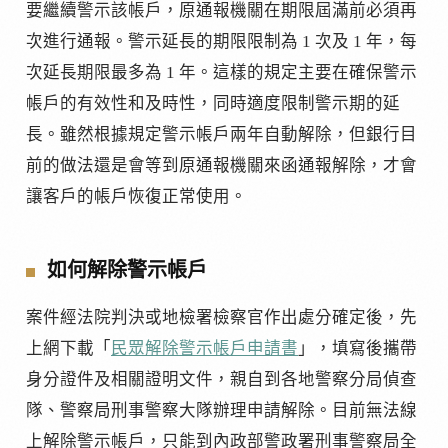
要繼續警示該帳戶，原通報機關在期限屆滿前必須再
次進行通報。警示延長的期限限制為 1 次及 1 年，每
次延長期限最多為 1 年。這樣的規定主要在確保警示
帳戶的有效性和及時性，同時適度限制警示期的延
長。雖然根據規定警示帳戶兩年自動解除，但銀行目
前的做法還是會等到原通報機關來函通報解除，才會
讓客戶的帳戶恢復正常使用。
如何解除警示帳戶
案件經法院判決或地檢署檢察官作出處分確定後，先
上網下載「
民眾解除警示帳戶申請書
」，填寫後攜帶
身分證件及相關證明文件，親自到各地警察分局偵查
隊、警察局刑事警察大隊辦理申請解除。目前無法線
上解除警示帳戶，只能到內政部警政署刑事警察局全