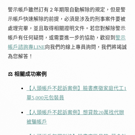
警示帳戶雖然訂有２年期限自動解除的規定，但是警
示帳戶快速解除的前提，必須是涉及的刑事案件要被
處理完畢，並且取得相關證明文件。若您對解除警示
帳戶有任何疑問，或需要進一步的協助，歡迎到
警示
帳戶諮詢專LINE
向我們的線上專員詢問，我們將竭誠
為您解答！
⚖ 相關成功案例
【人頭帳戶不起訴案例】臉書應徵家庭代工1
單5,000元包裝員
【人頭帳戶不起訴案例】想貸款20萬找代辦
被騙帳戶