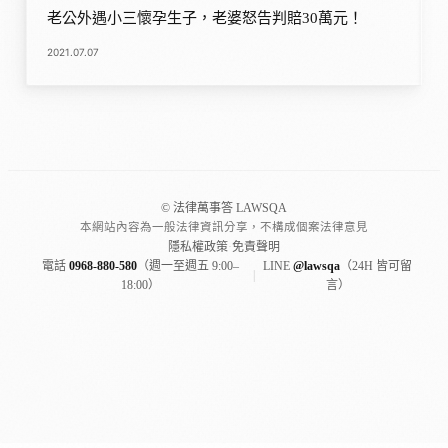
老公外遇小三懷孕生子，老婆怒告判賠30萬元！
2021.07.07
© 法律萬事答 LAWSQA
本網站內容為一般法律資訊分享，不構成個案法律意見
隱私權政策
·
免責聲明
電話
0968-880-580
（週一至週五 9:00–
LINE
@lawsqa
（24H 皆可留
|
18:00）
言）