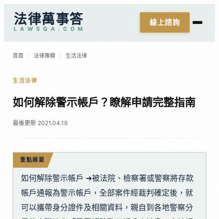
法律萬事答
線上諮詢
L
A
W
S
Q
A
.
C
O
M
首頁
/
法律專欄
/
生活法律
生活法律
如何解除警示帳戶？瞭解申請完整指南
最後更新 2021.04.19
重點摘要
如何解除警示帳戶 ➜被法院、檢察署或警察將存款
帳戶通報為警示帳戶，全部案件經裁判確定後，就
可以攜帶身分證件及相關資料，親自到各地警察分