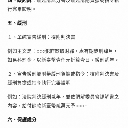
四、緩起訴
：緩起訴處分書及緩起訴附負擔或指令執
行完畢證明。
五、緩刑
１、單純宣告緩刑：檢附判決書
例如主文是：○○○犯詐欺取財罪，處有期徒刑肆月，
如易科罰金，以新臺幣壹仟元折算壹日。緩刑貳年。
２、宣告緩刑並附帶緩刑負擔或指令：檢附判決書及
緩刑負擔或指令執行完畢證明
例如：法院判決緩刑貳年，並依調解委員會調解書之
內容，給付餘款新臺幣貳萬元予○○○。
六、保護處分