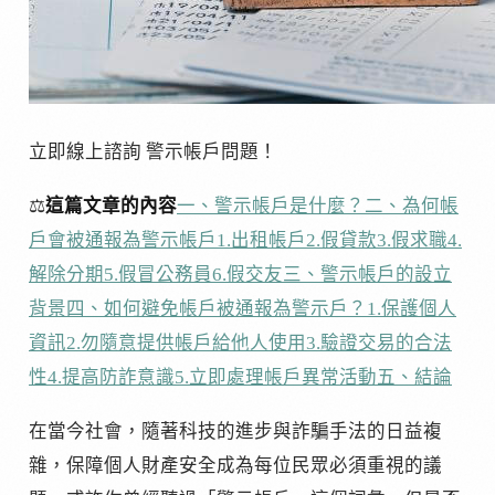
立即線上諮詢 警示帳戶問題！
⚖️
這篇文章的內容
一、警示帳戶是什麼？
二、為何帳
戶會被通報為警示帳戶
1.出租帳戶
2.假貸款
3.假求職
4.
解除分期
5.假冒公務員
6.假交友
三、警示帳戶的設立
背景
四、如何避免帳戶被通報為警示戶？
1.保護個人
資訊
2.勿隨意提供帳戶給他人使用
3.驗證交易的合法
性
4.提高防詐意識
5.立即處理帳戶異常活動
五、結論
在當今社會，隨著科技的進步與詐騙手法的日益複
雜，保障個人財產安全成為每位民眾必須重視的議