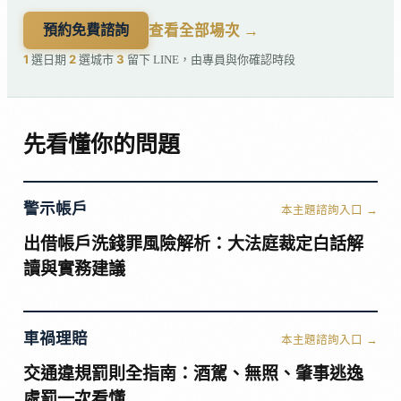
查看全部場次 →
預約免費諮詢
1
2
3
選日期
選城市
留下 LINE，由專員與你確認時段
先看懂你的問題
警示帳戶
本主題諮詢入口 →
出借帳戶洗錢罪風險解析：大法庭裁定白話解
讀與實務建議
車禍理賠
本主題諮詢入口 →
交通違規罰則全指南：酒駕、無照、肇事逃逸
處罰一次看懂