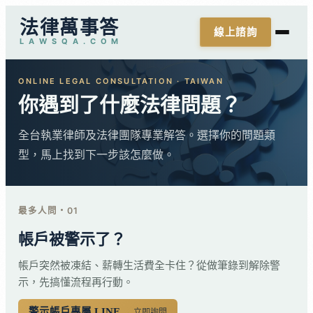
法律萬事答
線上諮詢
L
A
W
S
Q
A
.
C
O
M
ONLINE LEGAL CONSULTATION · TAIWAN
你遇到了什麼法律問題？
全台執業律師及法律團隊專業解答。選擇你的問題類
型，馬上找到下一步該怎麼做。
最多人問・01
帳戶被警示了？
帳戶突然被凍結、薪轉生活費全卡住？從做筆錄到解除警
示，先搞懂流程再行動。
警示帳戶專屬 LINE
→ 立即詢問