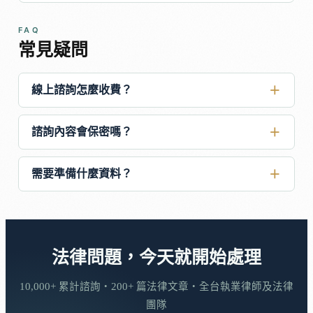
FAQ
常見疑問
線上諮詢怎麼收費？
諮詢內容會保密嗎？
需要準備什麼資料？
法律問題，今天就開始處理
10,000+ 累計諮詢・200+ 篇法律文章・全台執業律師及法律
團隊