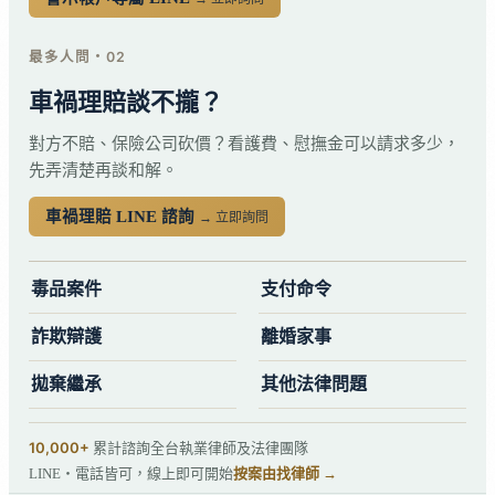
最多人問・02
車禍理賠談不攏？
對方不賠、保險公司砍價？看護費、慰撫金可以請求多少，
先弄清楚再談和解。
車禍理賠 LINE 諮詢
→ 立即詢問
毒品案件
支付命令
詐欺辯護
離婚家事
拋棄繼承
其他法律問題
10,000+
累計諮詢
全台執業律師及法律團隊
LINE・電話皆可，線上即可開始
按案由找律師 →