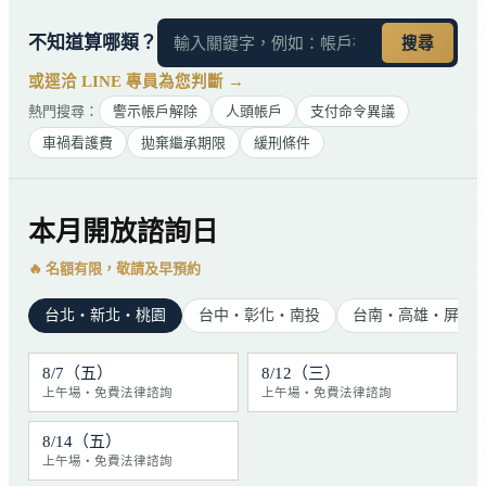
不知道算哪類？
搜尋
或逕洽 LINE 專員為您判斷 →
熱門搜尋：
警示帳戶解除
人頭帳戶
支付命令異議
車禍看護費
拋棄繼承期限
緩刑條件
本月開放諮詢日
🔥 名額有限，敬請及早預約
台北・新北・桃園
台中・彰化・南投
台南・高雄・屏東
8/7（五）
8/12（三）
上午場・免費法律諮詢
上午場・免費法律諮詢
8/14（五）
上午場・免費法律諮詢