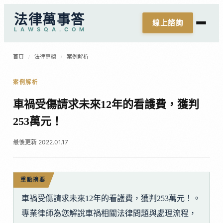
法律萬事答
線上諮詢
L
A
W
S
Q
A
.
C
O
M
首頁
/
法律專欄
/
案例解析
案例解析
車禍受傷請求未來12年的看護費，獲判
253萬元！
最後更新 2022.01.17
重點摘要
車禍受傷請求未來12年的看護費，獲判253萬元！。
專業律師為您解說車禍相關法律問題與處理流程，