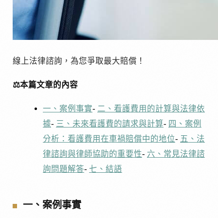
線上法律諮詢，為您爭取最大賠償！
⚖️本篇文章的內容
一、案例事實
-
二、看護費用的計算與法律依
據
-
三、未來看護費的請求與計算
-
四、案例
分析：看護費用在車禍賠償中的地位
-
五、法
律諮詢與律師協助的重要性
-
六、常見法律諮
詢問題解答
-
七、結語
一、案例事實