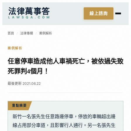
法律萬事答
線上諮詢
L
A
W
S
Q
A
.
C
O
M
首頁
/
法律專欄
/
案例解析
案例解析
任意停車造成他人車禍死亡，被依過失致
死罪判4個月！
最後更新 2021.06.22
重點摘要
新竹一名張先生任意路邊停車，停放的車輛超出邊
線占用部分車道，且影響行人通行。另一名張先生