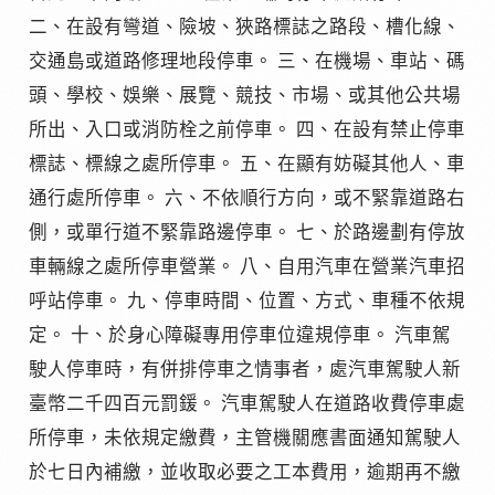
二、在設有彎道、險坡、狹路標誌之路段、槽化線、
交通島或道路修理地段停車。 三、在機場、車站、碼
頭、學校、娛樂、展覽、競技、市場、或其他公共場
所出、入口或消防栓之前停車。 四、在設有禁止停車
標誌、標線之處所停車。 五、在顯有妨礙其他人、車
通行處所停車。 六、不依順行方向，或不緊靠道路右
側，或單行道不緊靠路邊停車。 七、於路邊劃有停放
車輛線之處所停車營業。 八、自用汽車在營業汽車招
呼站停車。 九、停車時間、位置、方式、車種不依規
定。 十、於身心障礙專用停車位違規停車。 汽車駕
駛人停車時，有併排停車之情事者，處汽車駕駛人新
臺幣二千四百元罰鍰。 汽車駕駛人在道路收費停車處
所停車，未依規定繳費，主管機關應書面通知駕駛人
於七日內補繳，並收取必要之工本費用，逾期再不繳