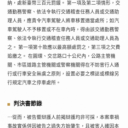
納，處新臺幣三百元罰鍰。 第一項及第二項情形，交
通勤務警察、依法令執行交通稽查任務人員或交通助
理人員，應責令汽車駕駛人將車移置適當處所；如汽
車駕駛人不予移置或不在車內時，得由該交通勤務警
察、依法令執行交通稽查任務人員或交通助理人員為
之。 第一項第十款應以最高額處罰之，第三項之欠費
追繳之。 在圓環、交岔路口十公尺內，公路主管機
關、市區道路主管機關或警察機關得在不妨害行人通
行或行車安全無虞之原則，設置必要之標誌或標線另
行規定汽車之停車處所。
判決書節錄
⋯從而，被告暨辯護人前揭辯護均非可採，本案車禍
事故實係併因被告之過失方始肇生，且被害人確因本