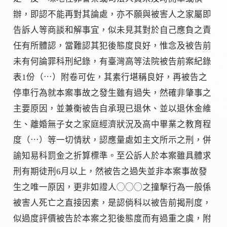
辦，即認不能再對其論處，亦不願與被害人之家屬即
告訴人等商談和解事宜，似未見其對於自己應負之責
任有所體認，當難認其犯後態度良好，惟念及被告前
未有何論罪科刑紀錄，有臺灣高等法院被告前案紀錄
表1份（⋯）附卷可佐，其素行堪稱良好，再被告之
停車行為就本案事故之發生雖有過失，然確非肇事之
主要原因，並兼衡被告自承現已退休、並以退休金維
生、離婚無子女之家庭經濟狀況及高中畢業之教育程
度（⋯）等一切情狀，認應量處如主文所示之刑，併
諭知易科罰金之折算標準。至公訴人於本案雖具體求
刑有期徒刑6月以上，然被告之過失並非本案事故發
生之唯一原因，更非如證人◯◯◯之撞擊行為一般係
被害人死亡之直接因素，是認倘科以被告前揭刑度，
似過度評價被告於本案之犯後態度而有過重之虞，附