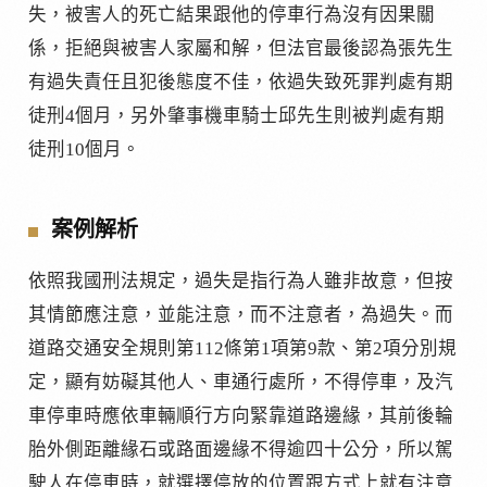
失，被害人的死亡結果跟他的停車行為沒有因果關
係，拒絕與被害人家屬和解，但法官最後認為張先生
有過失責任且犯後態度不佳，依過失致死罪判處有期
徒刑4個月，另外肇事機車騎士邱先生則被判處有期
徒刑10個月。
案例解析
依照我國刑法規定，過失是指行為人雖非故意，但按
其情節應注意，並能注意，而不注意者，為過失。而
道路交通安全規則第112條第1項第9款、第2項分別規
定，顯有妨礙其他人、車通行處所，不得停車，及汽
車停車時應依車輛順行方向緊靠道路邊緣，其前後輪
胎外側距離緣石或路面邊緣不得逾四十公分，所以駕
駛人在停車時，就選擇停放的位置跟方式上就有注意