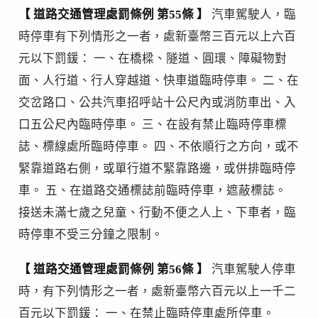
【 道路交通管理處罰條例 第55條 】
汽車駕駛人，臨
時停車有下列情形之一者，處新臺幣三百元以上六百
元以下罰鍰： 一、在橋樑、隧道、圓環、障礙物對
面、人行道、行人穿越道、快車道臨時停車。 二、在
交岔路口、公共汽車招呼站十公尺內或消防車出、入
口五公尺內臨時停車。 三、在設有禁止臨時停車標
誌、標線處所臨時停車。 四、不依順行之方向，或不
緊靠道路右側，或單行道不緊靠路邊，或併排臨時停
車。 五、在道路交通標誌前臨時停車，遮蔽標誌。
接送未滿七歲之兒童、行動不便之人上、下車者，臨
時停車不受三分鐘之限制。
【 道路交通管理處罰條例 第56條 】
汽車駕駛人停車
時，有下列情形之一者，處新臺幣六百元以上一千二
百元以下罰鍰： 一、在禁止臨時停車處所停車。