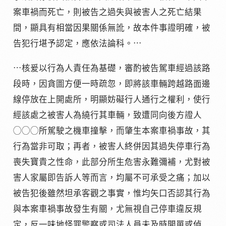
案車禍而死亡，則被告之過失與被害人之死亡結果
間，顯具有相當因果關係無訛，故本件事證明確，被
告犯行堪予認定，應依法論科。⋯
⋯核爰以行為人責任為基礎，審酌被告駕車經過該路
段時，因貪圖方便一時疏忽，即將該車輛跨越路面邊
線停放在上開處所，明顯妨礙行人通行之權利，使行
經該處之被害人為繞行其車輛，致遭同向後方證人
◯◯◯所駕駛之機車撞擊，而肇生本案車禍事故，其
行為當非可取；再者，被害人終併因其過失停車行為
喪失寶貴之性命，此部分所生危害永難彌補，尤對被
害人家屬即告訴人等而言，均屬不可承受之痛；加以
被告犯後雖然坦承客觀之事實，惟均矢口否認其行為
與本案車禍事故發生有關，尤無視自己停車違反規
定，反一味地怪罪警察或司法人員未及時開單或偵