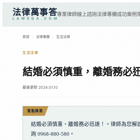
法律萬事答
專業律師
線上諮詢
法律專欄
成功案例
L
A
W
S
Q
A
.
C
O
M
首頁
/
法律專欄
/
生活法律
生活法律
結婚必須慎重，離婚務必
最後更新 2024.01.10
重點摘要
結婚必須慎重，離婚務必迅速！。律師為您解
詢 0968-880-580。