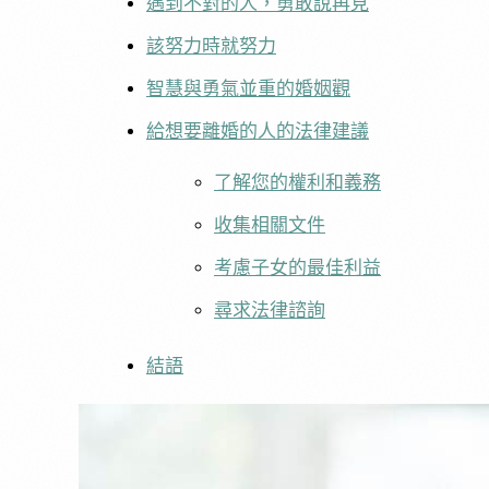
遇到不對的人，勇敢說再見
該努力時就努力
智慧與勇氣並重的婚姻觀
給想要離婚的人的法律建議
了解您的權利和義務
收集相關文件
考慮子女的最佳利益
尋求法律諮詢
結語