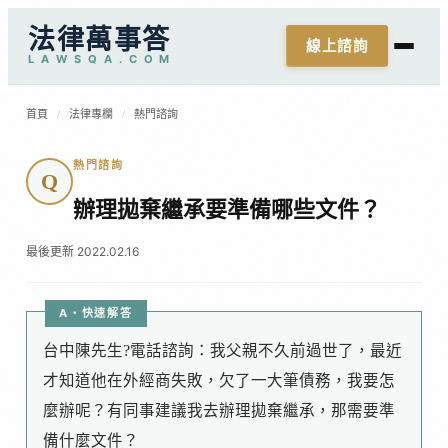
法律萬事答
線上諮詢
L
A
W
S
Q
A
.
C
O
M
首頁
/
法律專欄
/
熱門諮詢
熱門諮詢
Q
辦理拋棄繼承要準備哪些文件？
最後更新 2022.02.16
A・快速解答
台中陳先生?電話諮詢：我父親不久前過世了，最近
才知道他在外經商失敗，欠了一大筆債務，我要怎
麼辦呢？有同事建議我去辦理拋棄繼承，那需要準
備什麼文件？