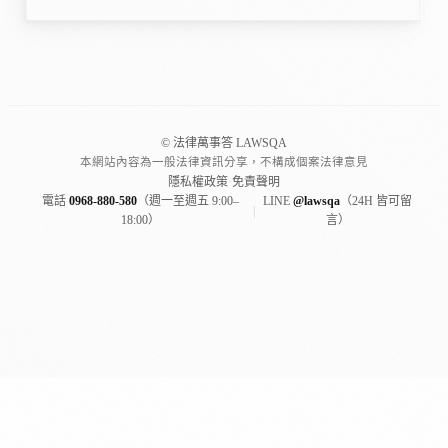
© 法律萬事答 LAWSQA
本網站內容為一般法律資訊分享，不構成個案法律意見
隱私權政策
·
免責聲明
電話
0968-880-580
（週一至週五 9:00–
LINE
@lawsqa
（24H 皆可留
|
18:00）
言）