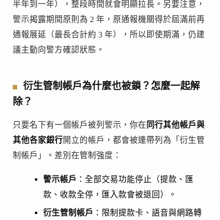
半年到一年），整段時間就會明顯拉長。另要注意，
警示揭露期間原則為 2 年，原通報機關得於屆滿前再
通報展延（最長合計約 3 年），所以即使期滿，仍建
議主動向警方確認狀態。
衍生管制帳戶為什麼也被鎖？怎麼一起解
除？
只要名下有一個帳戶被列警示，你在
同行其他帳戶與
其他各家銀行
開立的帳戶，都會被連帶列為「衍生管
制帳戶」。差別在管制強度：
警示帳戶
：全部交易功能停止（提款、匯
款、收款全停，匯入款會被退回）。
衍生管制帳戶
：限制提款卡、語音與網路轉