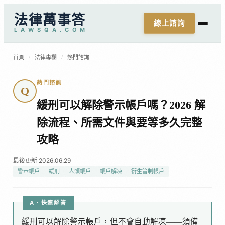
法律萬事答
線上諮詢
L
A
W
S
Q
A
.
C
O
M
首頁
/
法律專欄
/
熱門諮詢
熱門諮詢
Q
緩刑可以解除警示帳戶嗎？2026 解
除流程、所需文件與要等多久完整
攻略
最後更新 2026.06.29
警示帳戶
緩刑
人頭帳戶
帳戶解凍
衍生管制帳戶
A・快速解答
緩刑可以解除警示帳戶，但不會自動解凍——須備