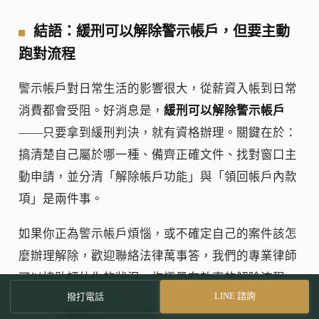
結語：緩刑可以解除警示帳戶，但要主動
跑對流程
警示帳戶對日常生活的影響很大，從薪資入帳到日常
消費都會受阻。好消息是，
緩刑可以解除警示帳戶
——只要拿到緩刑判決，就有資格辦理。關鍵在於：
搞清楚自己屬於哪一種、備齊正確文件、找對窗口主
動申請，並分清「解除帳戶功能」與「領回帳戶內款
項」是兩件事。
如果你正為警示帳戶煩惱，或不確定自己的案件該怎
麼辦理解除，歡迎聯絡法律萬事答，我們的專業律師
可以協助評估你的狀況，指導最有效率的解除流程。
LINE 諮詢
撥打電話
電話：
0968-880-580