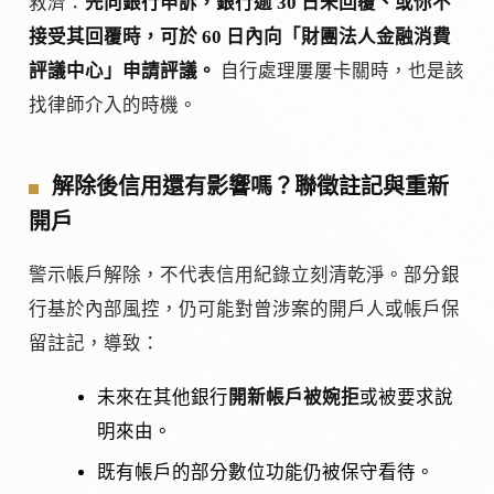
救濟：
先向銀行申訴，銀行逾 30 日未回覆、或你不
接受其回覆時，可於 60 日內向「財團法人金融消費
評議中心」申請評議。
自行處理屢屢卡關時，也是該
找律師介入的時機。
解除後信用還有影響嗎？聯徵註記與重新
開戶
警示帳戶解除，不代表信用紀錄立刻清乾淨。部分銀
行基於內部風控，仍可能對曾涉案的開戶人或帳戶保
留註記，導致：
未來在其他銀行
開新帳戶被婉拒
或被要求說
明來由。
既有帳戶的部分數位功能仍被保守看待。