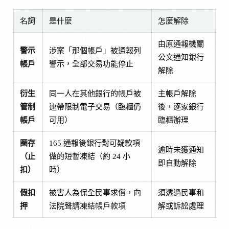
名詞
是什麼
怎麼解除
由原通報機關
警示
涉案「那個帳戶」被通報列
公文通知銀行
帳戶
警示，全部交易功能停止
解除
衍生
同一人在其他銀行的帳戶被
主帳戶解除
管制
連帶限制電子交易（臨櫃仍
後，逐家銀行
帳戶
可用）
臨櫃辦理
圈存
165 通報後銀行對可疑款項
逾時未獲通知
（止
做的短暫凍結（約 24 小
即自動解除
扣）
時）
假扣
被害人為保全民事求償，向
須透過民事和
押
法院聲請凍結帳戶款項
解或訴訟處理