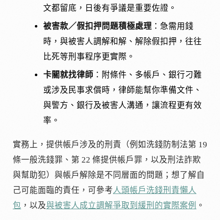
文都留底，日後有爭議是重要佐證。
被害款／假扣押問題積極處理
：急需用錢
時，與被害人調解和解、解除假扣押，往往
比死等刑事程序更實際。
卡關就找律師
：附條件、多帳戶、銀行刁難
或涉及民事求償時，律師能幫你準備文件、
與警方、銀行及被害人溝通，讓流程更有效
率。
實務上，提供帳戶涉及的刑責（例如洗錢防制法第 19
條一般洗錢罪、第 22 條提供帳戶罪，以及刑法詐欺
與幫助犯）與帳戶解除是不同層面的問題；想了解自
己可能面臨的責任，可參考
人頭帳戶洗錢刑責懶人
包
，以及
與被害人成立調解爭取到緩刑的實際案例
。