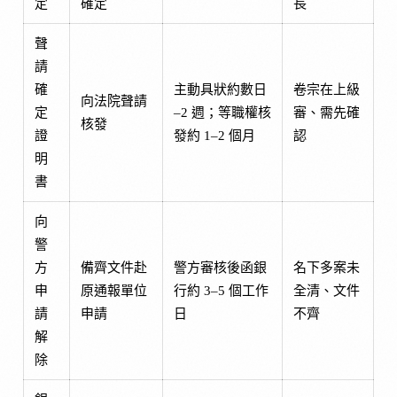
定
確定
長
聲
請
確
主動具狀約數日
卷宗在上級
向法院聲請
定
–2 週；等職權核
審、需先確
核發
證
發約 1–2 個月
認
明
書
向
警
方
備齊文件赴
警方審核後函銀
名下多案未
申
原通報單位
行約 3–5 個工作
全清、文件
請
申請
日
不齊
解
除