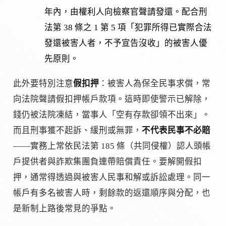
年內，由權利人向檢察官聲請發還。配合刑
法第 38 條之 1 第 5 項「犯罪所得已實際合法
發還被害人者，不予宣告沒收」的被害人優
先原則。
此外要特別注意
假扣押
：被害人為保全民事求償，常
向法院聲請假扣押帳戶款項。這時即使警示已解除，
錢仍被法院凍結，當事人「空有存款卻領不出來」。
而且刑事獲不起訴、緩刑或無罪，
不代表民事不必賠
——實務上常依民法第 185 條（共同侵權）認人頭帳
戶提供者與詐欺集團負連帶賠償責任。要解開假扣
押，通常得透過與被害人民事和解或訴訟處理。同一
帳戶有多名被害人時，剩餘款的返還順序與分配，也
是新制上路後常見的爭點。