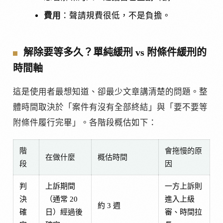
費用
：聲請規費很低，不是負擔。
解除要等多久？單純緩刑 vs 附條件緩刑的
時間軸
這是使用者最想知道、卻最少文章講清楚的問題。整
體時間取決於「案件有沒有全部終結」與「要不要等
附條件履行完畢」。各階段概估如下：
階
會拖慢的原
在做什麼
概估時間
段
因
判
上訴期間
一方上訴則
決
（通常 20
進入上級
約 3 週
確
日）經過後
審、時間拉