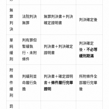
無
罪
法院判決
無罪判決書＋判決
判決確定後
判
無罪
確定證明書
決
單
判有罪但
判決確定
純
暫緩執
判決書＋判決確定
後，
不必等
緩
行、未附
證明書
緩刑期滿
刑
條件
附
條
判緩刑並
判決書＋確定證明
所附條件全
件
命履行負
書＋
條件履行完畢
部履行完畢
緩
擔
證明
後
刑
罰