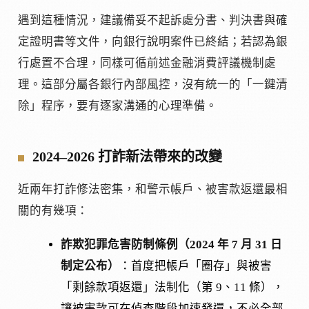
遇到這種情況，建議備妥不起訴處分書、判決書與確
定證明書等文件，向銀行說明案件已終結；若認為銀
行處置不合理，同樣可循前述金融消費評議機制處
理。這部分屬各銀行內部風控，沒有統一的「一鍵清
除」程序，要有逐家溝通的心理準備。
2024–2026 打詐新法帶來的改變
近兩年打詐修法密集，和警示帳戶、被害款返還最相
關的有幾項：
詐欺犯罪危害防制條例（2024 年 7 月 31 日
制定公布）
：首度把帳戶「圈存」與被害
「剩餘款項返還」法制化（第 9、11 條），
讓被害款可在偵查階段加速發還，不必全部