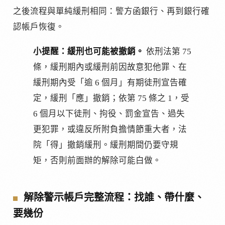
之後流程與單純緩刑相同：警方函銀行、再到銀行確
認帳戶恢復。
小提醒：緩刑也可能被撤銷。
依刑法第 75
條，緩刑期內或緩刑前因故意犯他罪、在
緩刑期內受「逾 6 個月」有期徒刑宣告確
定，緩刑「應」撤銷；依第 75 條之 1，受
6 個月以下徒刑、拘役、罰金宣告、過失
更犯罪，或違反所附負擔情節重大者，法
院「得」撤銷緩刑。緩刑期間仍要守規
矩，否則前面辦的解除可能白做。
解除警示帳戶完整流程：找誰、帶什麼、
要幾份