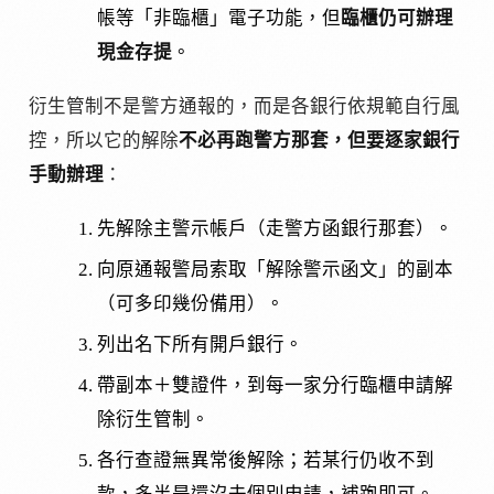
帳等「非臨櫃」電子功能，但
臨櫃仍可辦理
現金存提
。
衍生管制不是警方通報的，而是各銀行依規範自行風
控，所以它的解除
不必再跑警方那套，但要逐家銀行
手動辦理
：
先解除主警示帳戶（走警方函銀行那套）。
向原通報警局索取「解除警示函文」的副本
（可多印幾份備用）。
列出名下所有開戶銀行。
帶副本＋雙證件，到每一家分行臨櫃申請解
除衍生管制。
各行查證無異常後解除；若某行仍收不到