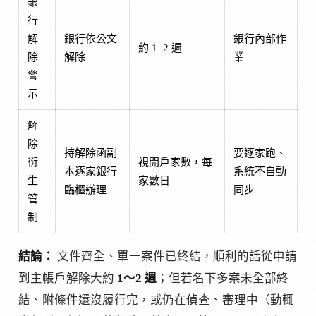
銀
行
解
銀行依公文
銀行內部作
約 1–2 週
除
解除
業
警
示
解
除
持解除函副
要逐家跑、
衍
視開戶家數，每
本逐家銀行
系統不自動
生
家數日
臨櫃辦理
同步
管
制
結論：
文件齊全、單一案件已終結，順利的話從申請
到主帳戶解除大約
1～2 週
；但若名下多案未全部終
結、附條件還沒履行完，或仍在偵查、審理中（動輒