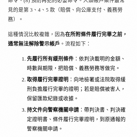
命令、(8) 預防再犯的必要命令。人頭帳戶案件最常
見的是第 3、4、5 款（賠償、向公庫支付、義務勞
務）。
這種情況比較複雜，因為
在所附條件履行完畢之前，
通常無法解除警示帳戶
。流程如下：
先履行所有緩刑條件
：依判決載明的金額、
時數與期限，把賠償、義務勞務等做完。
取得履行完畢證明
：向地檢署或法院取得緩
刑負擔履行完畢的證明；若是賠償被害人，
保留匯款紀錄或收據。
持文件向警察機關申請
：帶判決書、判決確
定證明書、條件履行完畢證明，到原通報的
警察機關申請。