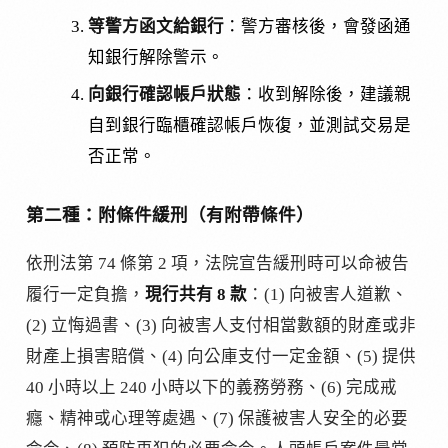
等警方函文給銀行
：警方審核後，會發函通
知銀行解除警示。
向銀行確認帳戶狀態
：收到解除後，建議親
自到銀行臨櫃確認帳戶恢復，並測試交易是
否正常。
第二種：附條件緩刑（有附帶條件）
依刑法第 74 條第 2 項，法院宣告緩刑時可以命被告
履行一定負擔，
現行共有 8 款
：(1) 向被害人道歉、
(2) 立悔過書、(3) 向被害人支付相當數額的財產或非
財產上損害賠償、(4) 向公庫支付一定金額、(5) 提供
40 小時以上 240 小時以下的義務勞務、(6) 完成戒
癮、精神或心理等處遇、(7) 保護被害人安全的必要