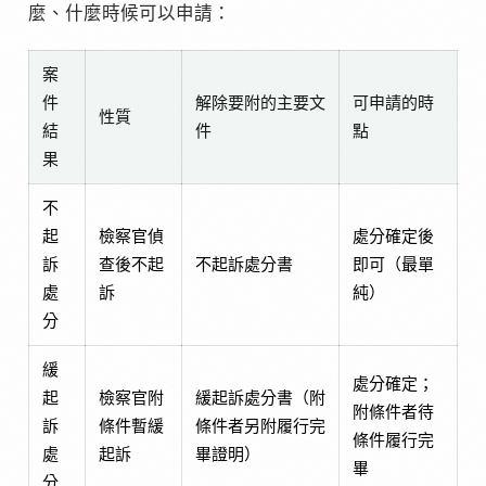
麼、什麼時候可以申請：
案
件
解除要附的主要文
可申請的時
性質
結
件
點
果
不
起
檢察官偵
處分確定後
訴
查後不起
不起訴處分書
即可（最單
處
訴
純）
分
緩
處分確定；
起
檢察官附
緩起訴處分書（附
附條件者待
訴
條件暫緩
條件者另附履行完
條件履行完
處
起訴
畢證明）
畢
分