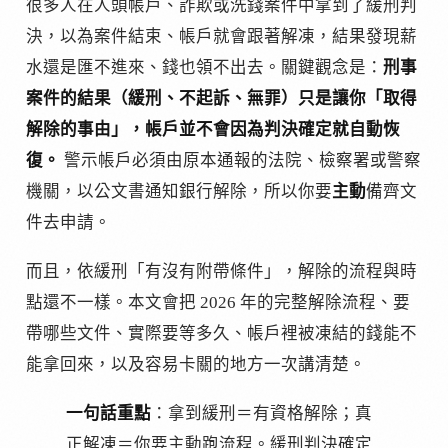
很多人在人頭帳戶、詐欺或洗錢案件中拿到了緩刑判
決，以為案件結束、帳戶就會跟著解凍，結果發現薪
水還是匯不進來、錢也領不出去。關鍵觀念是：
刑事
案件的結果（緩刑、不起訴、無罪）只是讓你「取得
解除的事由」，帳戶並不會因為判決確定就自動恢
復。
警示帳戶必須由原本通報的法院、檢察署或警察
機關，以公文書通知銀行解除，所以你要
主動
備齊文
件去申請。
而且，依緩刑「有沒有附帶條件」，解除的流程與時
點還不一樣。本文會把 2026 年的完整解除流程、要
帶哪些文件、實際要等多久、帳戶裡被凍結的錢能不
能拿回來，以及容易卡關的地方一次講清楚。
一句話重點
：拿到緩刑＝有資格解除；真
正解凍＝你要主動跑流程。緩刑判決確定