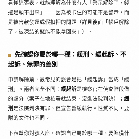
看懂這張表，就能理解為什麼有人「警示解除了，錢
還是領不出來」——因為被卡住的可能不是警示，而
是被害款發還或假扣押的問題（詳見後面「帳戶解除
了，被凍結的錢能不能拿回來」）。
先確認你屬於哪一種：緩刑、緩起訴、不
起訴、無罪的差別
申請解除前，最常見的誤會是把「緩起訴」當成「緩
刑」。兩者完全不同：
緩起訴
是檢察官在偵查階段做
的處分（案子在地檢署就結束、沒進法院判決）；
緩
刑
是法院判決有罪、但宣告暫緩執行。性質不同，要
附的文件也不同。
下表幫你對號入座，確認自己屬於哪一種、要準備什