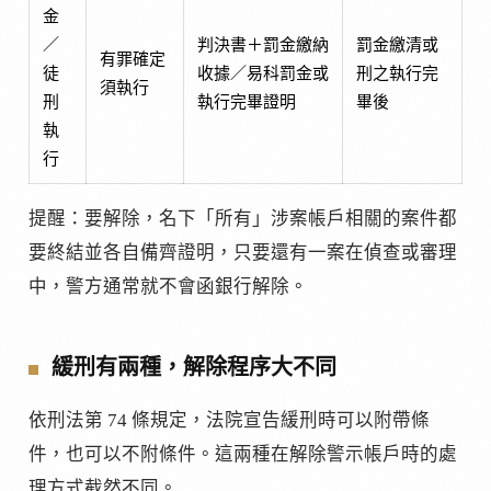
金
／
判決書＋罰金繳納
罰金繳清或
有罪確定
徒
收據／易科罰金或
刑之執行完
須執行
刑
執行完畢證明
畢後
執
行
提醒：要解除，名下「所有」涉案帳戶相關的案件都
要終結並各自備齊證明，只要還有一案在偵查或審理
中，警方通常就不會函銀行解除。
緩刑有兩種，解除程序大不同
依刑法第 74 條規定，法院宣告緩刑時可以附帶條
件，也可以不附條件。這兩種在解除警示帳戶時的處
理方式截然不同。