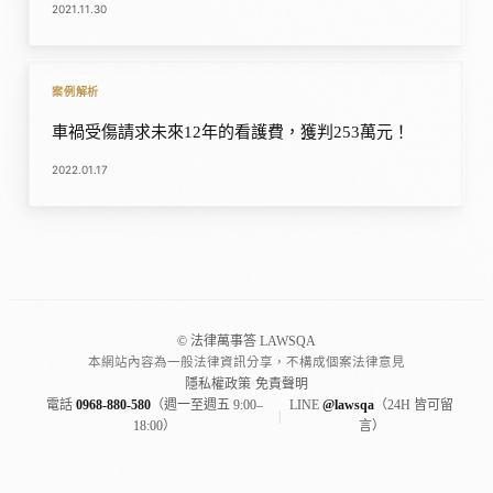
2021.11.30
案例解析
車禍受傷請求未來12年的看護費，獲判253萬元！
2022.01.17
© 法律萬事答 LAWSQA
本網站內容為一般法律資訊分享，不構成個案法律意見
隱私權政策
·
免責聲明
電話
0968-880-580
（週一至週五 9:00–
LINE
@lawsqa
（24H 皆可留
|
18:00）
言）