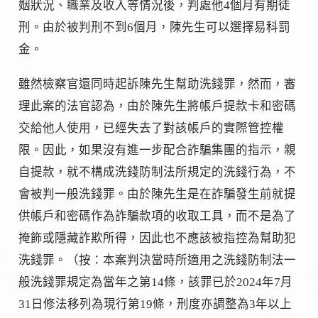
姻狀況、職業及收入等情況後，判處他4個月有期徒
刑。由於被判刑不到6個月，陳先生可以選擇易科罰
金。
雖然檢察官還同時起訴陳先生幫助洗錢罪，然而，審
理此案的法官認為，由於陳先生將帳戶提款卡和密碼
交給他人使用，已經失去了對該帳戶的實際管控權
限。因此，如果沒有進一步配合詐騙集團的指示，親
自提款，就不構成洗錢防制法所規定的洗錢行為，不
會被判一般洗錢罪。由於陳先生是在詐騙發生前就提
供帳戶和密碼作為詐騙款項的收取工具，而不是為了
掩飾或隱藏詐欺所得，因此也不應該被指控為幫助犯
洗錢罪。（按：本案判決當時所適用之洗錢防制法一
般洗錢罪規定為當年之第14條，該罪已於2024年7月
31日修法移列為現行第19條，刑度亦調整為3年以上