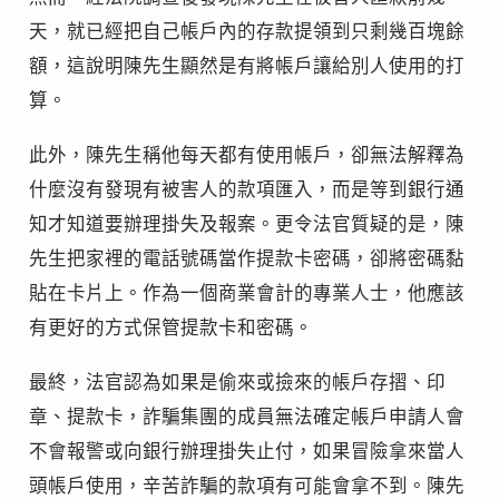
天，就已經把自己帳戶內的存款提領到只剩幾百塊餘
額，這說明陳先生顯然是有將帳戶讓給別人使用的打
算。
此外，陳先生稱他每天都有使用帳戶，卻無法解釋為
什麼沒有發現有被害人的款項匯入，而是等到銀行通
知才知道要辦理掛失及報案。更令法官質疑的是，陳
先生把家裡的電話號碼當作提款卡密碼，卻將密碼黏
貼在卡片上。作為一個商業會計的專業人士，他應該
有更好的方式保管提款卡和密碼。
最終，法官認為如果是偷來或撿來的帳戶存摺、印
章、提款卡，詐騙集團的成員無法確定帳戶申請人會
不會報警或向銀行辦理掛失止付，如果冒險拿來當人
頭帳戶使用，辛苦詐騙的款項有可能會拿不到。陳先