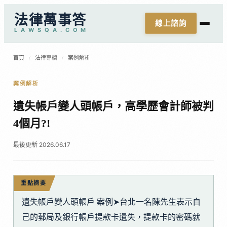
法律萬事答
線上諮詢
L
A
W
S
Q
A
.
C
O
M
首頁
/
法律專欄
/
案例解析
案例解析
遺失帳戶變人頭帳戶，高學歷會計師被判
4個月?!
最後更新 2026.06.17
重點摘要
遺失帳戶變人頭帳戶 案例➤台北一名陳先生表示自
己的郵局及銀行帳戶提款卡遺失，提款卡的密碼就