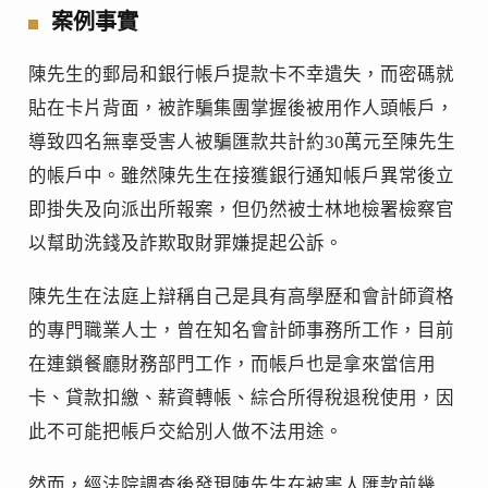
案例事實
陳先生的郵局和銀行帳戶提款卡不幸遺失，而密碼就
貼在卡片背面，被詐騙集團掌握後被用作人頭帳戶，
導致四名無辜受害人被騙匯款共計約30萬元至陳先生
的帳戶中。雖然陳先生在接獲銀行通知帳戶異常後立
即掛失及向派出所報案，但仍然被士林地檢署檢察官
以幫助洗錢及詐欺取財罪嫌提起公訴。
陳先生在法庭上辯稱自己是具有高學歷和會計師資格
的專門職業人士，曾在知名會計師事務所工作，目前
在連鎖餐廳財務部門工作，而帳戶也是拿來當信用
卡、貸款扣繳、薪資轉帳、綜合所得稅退稅使用，因
此不可能把帳戶交給別人做不法用途。
然而，經法院調查後發現陳先生在被害人匯款前幾