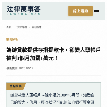
法律萬事答
線上諮詢
L
A
W
S
Q
A
.
C
O
M
首頁
/
法律專欄
/
案例解析
案例解析
為辦貸款提供存摺提款卡，卻變人頭帳戶
被判3個月加罰1萬元！
最後更新 2026.06.17
重點摘要
辦貸款變人頭帳戶 ➛陳小姐於109年5月間，知悉自
己的資力、信用、經濟狀況可能無法向銀行等金融