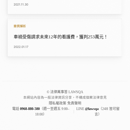
2021.11.30
案例解析
車禍受傷請求未來12年的看護費，獲判253萬元！
2022.01.17
© 法律萬事答 LAWSQA
本網站內容為一般法律資訊分享，不構成個案法律意見
隱私權政策
·
免責聲明
電話
0968-880-580
（週一至週五 9:00–
LINE
@lawsqa
（24H 皆可留
|
18:00）
言）