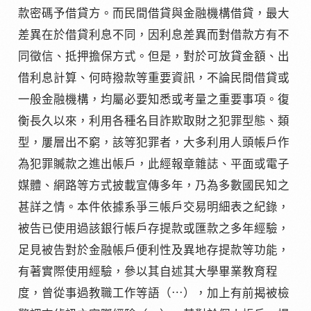
款密碼予借貸方。而民間借貸與金融機構借貸，最大
差異在於借貸利息不同，因利息差異而對借款方有不
同徵信、抵押擔保方式。但是，對於可放貸金額、出
借利息計算、何時撥款等重要資訊，不論民間借貸或
一般金融機構，均屬必要知悉或考量之重要事項。復
衡長久以來，利用各種名目詐欺取財之犯罪型態、類
型，屢層出不窮，該等犯罪者，大多利用人頭帳戶作
為犯罪贓款之進出帳戶，此經報章雜誌、平面或電子
媒體、網路等方式披載宣傳多年，乃為多數國民知之
甚詳之情。本件依據系爭三帳戶交易明細表之紀錄，
被告已使用過該銀行帳戶存提款或匯款之多年經驗，
足見被告對於金融帳戶便利性及異地存提款等功能，
有著實際使用經驗，參以其自述其大學畢業教育程
度，曾從事過教職工作等語（⋯），加上有前揭被檢