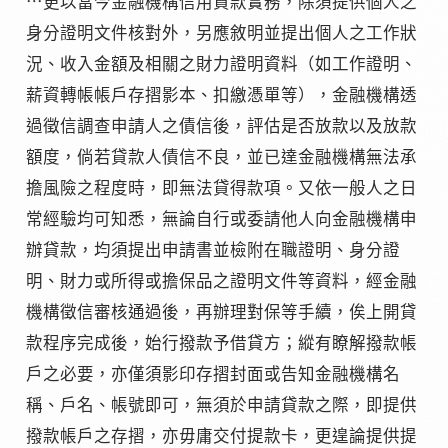
⋯更以當今金融機構信用貸款實務，除須提供個人之
身分證明文件核對外，另應敘明並提出個人之工作狀
況、收入金額及相關之財力證明資料（如工作證明、
薪資轉帳帳戶存摺影本、扣繳憑單等），金融機構透
過徵信調查申請人之債信後，評估是否放款以及放款
額度，倘若貸款人債信不良，並已達金融機構無法承
擔風險之程度時，即無法貸得款項。又依一般人之日
常經驗均可知悉，無論自行或委請他人向金融機構申
辦貸款，均須提出申請書並檢附在職證明、身分證
明、財力或所得或擔保品之證明文件等資料，經金融
機構徵信審核通過後，再辦理對保等手續，俟上開貸
款程序完成後，始行撥款予借貸方；縱有瞭解撥款帳
戶之必要，亦僅須影印存摺封面或告知金融機構名
稱、戶名、帳號即可，無須於申請貸款之際，即提供
撥款帳戶之存摺，亦毋庸交付提款卡，更遑論提供提