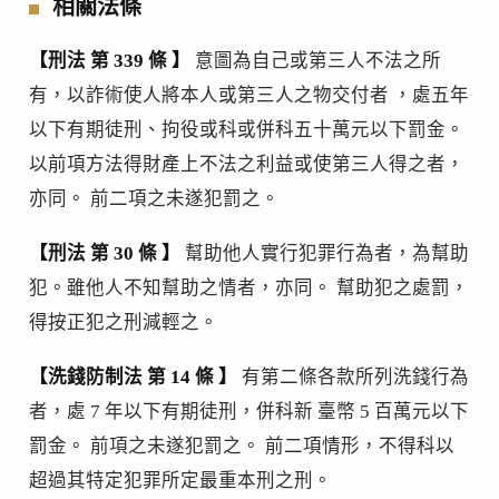
相關法條
【刑法 第 339 條 】
意圖為自己或第三人不法之所
有，以詐術使人將本人或第三人之物交付者 ，處五年
以下有期徒刑、拘役或科或併科五十萬元以下罰金。
以前項方法得財產上不法之利益或使第三人得之者，
亦同。 前二項之未遂犯罰之。
【刑法 第 30 條 】
幫助他人實行犯罪行為者，為幫助
犯。雖他人不知幫助之情者，亦同。 幫助犯之處罰，
得按正犯之刑減輕之。
【洗錢防制法 第 14 條 】
有第二條各款所列洗錢行為
者，處 7 年以下有期徒刑，併科新 臺幣 5 百萬元以下
罰金。 前項之未遂犯罰之。 前二項情形，不得科以
超過其特定犯罪所定最重本刑之刑。