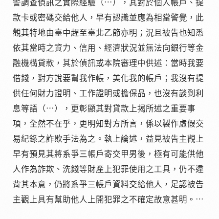
警調查偵訊之實際經驗（⋯），其對於個人帳戶、提
款卡或密碼交給他人，早有認識並應為相當警覺，此
觀其特地由臺中趕至臺北乙節亦明；況且被告也知悉
依其當時之資力、信用、經濟狀況並無法向銀行等金
融機構貸款，其於偵訊或本院審理中供述：當時我要
借錢，對方說要幫我作帳，美化我的帳戶；我沒有提
供任何財力證明、工作證明或擔保品，也沒有談到利
息等語（⋯），更彰顯其對貸款上揭所述之重要事
項，全然不在乎，更明知對方所言，係以製作虛假交
易紀錄之詐欺手法為之。執上論述，益見被告主觀上
早有預見其將系爭三帳戶寄交甲男後，極有可能供他
人作為詐欺、洗錢等財產上犯罪使用之工具，仍不違
背其本意，仍將系爭三帳戶資料交給他人，足認被告
主觀上具有幫助他人上開犯罪之不確定故意甚明。⋯