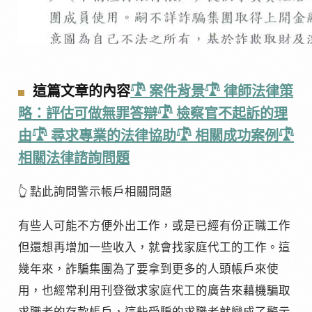
這篇文章的內容
𓍝 案件背景
𓍝 律師法律策
略：評估可做無罪答辯
𓍝 檢察官不起訴的理
由
𓍝 尋求專業的法律協助
𓍝 相關成功案例
𓍝
相關法律諮詢問題
👆 點此詢問警示帳戶相關問題
有些人可能不方便外出工作，或是已經有份正職工作
但還想再增加一些收入，就會找家庭代工的工作。這
幾年來，詐騙集團為了要拿到更多的人頭帳戶來使
用，也經常利用刊登徵求家庭代工的廣告來藉機騙取