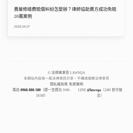
賣屋修繕費賠償糾紛怎麼辦？律師協助賣方成功免賠
20萬案例
2026.04.07
© 法律萬事答 LAWSQA
本網站內容為一般法律資訊分享，不構成個案法律意見
隱私權政策
·
免責聲明
電話
0968-880-580
（週一至週五 9:00–
LINE
@lawsqa
（24H 皆可留
|
18:00）
言）