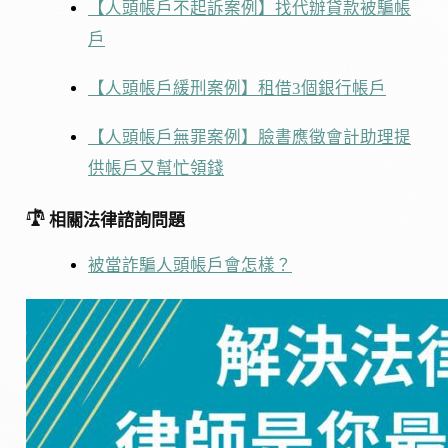
【人頭帳戶不起訴案例】找代辦貸款被騙帳
戶
【人頭帳戶緩刑案例】租借3個銀行帳戶
【人頭帳戶無罪案例】臉書應徵會計助理提
供帳戶又幫忙領錢
𓍝
相關法律諮詢問題
被當詐騙人頭帳戶會怎樣？