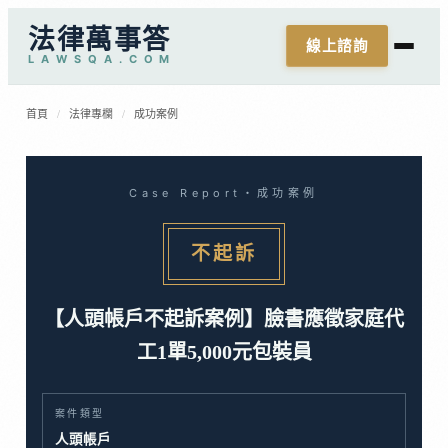
法律萬事答
線上諮詢
L
A
W
S
Q
A
.
C
O
M
首頁
/
法律專欄
/
成功案例
Case Report・成功案例
不起訴
【人頭帳戶不起訴案例】臉書應徵家庭代
工1單5,000元包裝員
案件類型
人頭帳戶