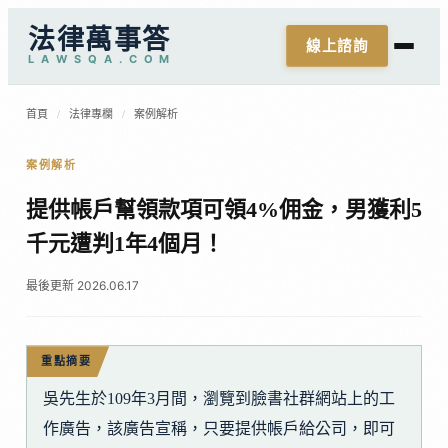
法律萬事答
線上諮詢
L
A
W
S
Q
A
.
C
O
M
首頁
/
法律專欄
/
案例解析
案例解析
提供帳戶幫領款項可領4%佣金，男獲利5
千元遭判1年4個月！
最後更新 2026.06.17
重點摘要
吳先生於109年3月間，瀏覽到臉書社群網站上的工
作廣告，該廣告宣稱，只要提供帳戶給公司，即可