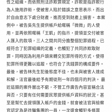
性之組織。而依照刑法詐欺罪規定，詐欺是指詐欺行
為人施用詐術，使被害人陷於錯誤之意思表示，而出
於自由意志下處分財產，進而受到財產上損害。 本案
例中，被告吳先生提供帳戶給暱稱「微微」的人使
用，並再依照暱稱「王凱」的指示，提領並交付被害
人匯入的款項，三人之間共同分擔整個犯罪過程，已
經符合了犯罪組織的定義，也觸犯了共同詐欺取財
罪，同時因為利用戶頭來轉交犯罪所得的方式，使得
犯罪所得更難以追蹤，也符合了洗錢罪的構成要件。
最後，被告林先生犯後態度不佳，也未與被害人達成
和解，法官最後給予有期徒刑一年四個月的判決。 最
近這類的案件層出不窮，不管工作廣告內容宣稱合法
與否，只要有任何需要民眾提供帳戶資料的狀況，甚
至是幫忙去提領匯入帳戶的金錢，就會被法官與檢察
官認定為是詐騙集團的一員，一次還會觸犯多條罪