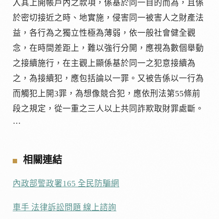
入其上開帳戶內之款項，係基於同一目的而為，且係
於密切接近之時、地實施，侵害同一被害人之財產法
益，各行為之獨立性極為薄弱，依一般社會健全觀
念，在時間差距上，難以強行分開，應視為數個舉動
之接續施行，在主觀上顯係基於同一之犯意接續為
之，為接續犯，應包括論以一罪。又被告係以一行為
而觸犯上開3罪，為想像競合犯，應依刑法第55條前
段之規定，從一重之三人以上共同詐欺取財罪處斷。
⋯
相關連結
內政部警政署165 全民防騙網
車手 法律訴訟問題 線上諮詢