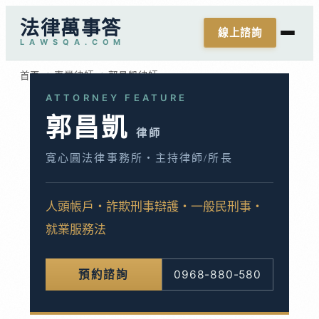
法律萬事答
線上諮詢
L
A
W
S
Q
A
.
C
O
M
首頁
/
專業律師
/
郭昌凱律師
ATTORNEY FEATURE
郭昌凱
律師
寬心圓法律事務所・主持律師/所長
人頭帳戶・詐欺刑事辯護・一般民刑事・
就業服務法
0968-880-580
預約諮詢