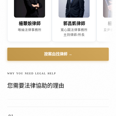
楊慧娘律師
郭昌凱律師
楊
唯綸法律事務所
寬心圓法律事務所
立尹睿
主持律師/所長
資
按案由找律師 →
WHY YOU NEED LEGAL HELP
您需要法律協助的理由
01